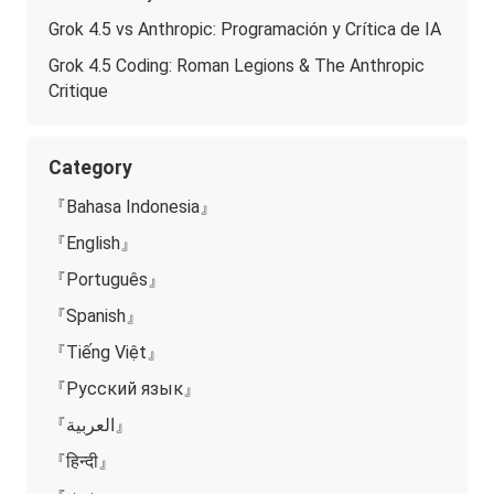
Grok 4.5 vs Anthropic: Programación y Crítica de IA
Grok 4.5 Coding: Roman Legions & The Anthropic
Critique
Category
『Bahasa Indonesia』
『English』
『Português』
『Spanish』
『Tiếng Việt』
『Русский язык』
『العربية』
『हिन्दी』