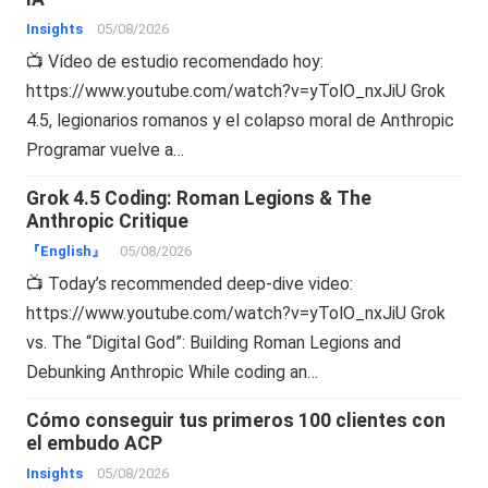
Insights
05/08/2026
📺 Vídeo de estudio recomendado hoy:
https://www.youtube.com/watch?v=yTolO_nxJiU Grok
4.5, legionarios romanos y el colapso moral de Anthropic
Programar vuelve a…
Grok 4.5 Coding: Roman Legions & The
Anthropic Critique
『English』
05/08/2026
📺 Today’s recommended deep-dive video:
https://www.youtube.com/watch?v=yTolO_nxJiU Grok
vs. The “Digital God”: Building Roman Legions and
Debunking Anthropic While coding an…
Cómo conseguir tus primeros 100 clientes con
el embudo ACP
Insights
05/08/2026