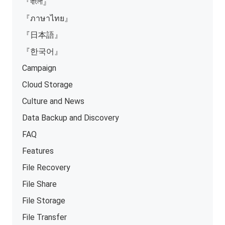
『বাংলা』
『ภาษาไทย』
『日本語』
『한국어』
Campaign
Cloud Storage
Culture and News
Data Backup and Discovery
FAQ
Features
File Recovery
File Share
File Storage
File Transfer