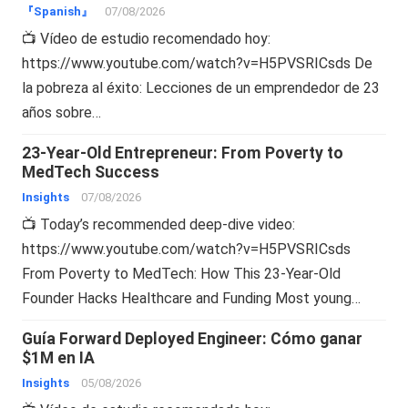
『Spanish』
07/08/2026
📺 Vídeo de estudio recomendado hoy:
https://www.youtube.com/watch?v=H5PVSRICsds De
la pobreza al éxito: Lecciones de un emprendedor de 23
años sobre…
23-Year-Old Entrepreneur: From Poverty to
MedTech Success
Insights
07/08/2026
📺 Today’s recommended deep-dive video:
https://www.youtube.com/watch?v=H5PVSRICsds
From Poverty to MedTech: How This 23-Year-Old
Founder Hacks Healthcare and Funding Most young…
Guía Forward Deployed Engineer: Cómo ganar
$1M en IA
Insights
05/08/2026