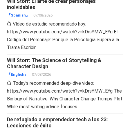
Will Storr: El arte de crear personajes
inolvidables
『Spanish』
07/08/2026
📺 Vídeo de estudio recomendado hoy:
https://www.youtube.com/watch?v=kDrsYMW_EYg El
Código del Personaje: Por qué la Psicología Supera a la
Trama Escribir…
Will Storr: The Science of Storytelling &
Character Design
『English』
07/08/2026
📺 Today’s recommended deep-dive video:
https://www.youtube.com/watch?v=kDrsYMW_EYg The
Biology of Narrative: Why Character Change Trumps Plot
While most writing advice focuses…
De refugiado a emprendedor tech a los 23:
Lecciones de éxito