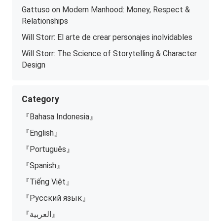
Gattuso on Modern Manhood: Money, Respect &
Relationships
Will Storr: El arte de crear personajes inolvidables
Will Storr: The Science of Storytelling & Character
Design
Category
『Bahasa Indonesia』
『English』
『Português』
『Spanish』
『Tiếng Việt』
『Русский язык』
『العربية』