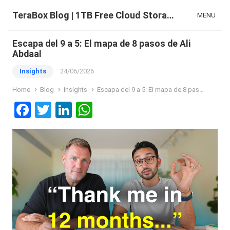
TeraBox Blog | 1TB Free Cloud Storage & All-in-One AI Space
MENU
Escapa del 9 a 5: El mapa de 8 pasos de Ali
Abdaal
Insights
24/06/2026
Home
Blog
Insights
Escapa del 9 a 5: El mapa de 8 pasos de Ali Abdaal
F
T
Li
W
a
wi
n
h
ce
tt
ke
at
b
er
dI
s
o
n
A
o
p
k
p