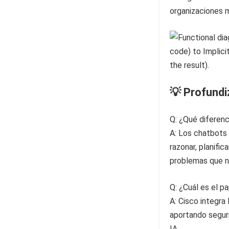
organizaciones 
💡 Profund
Q: ¿Qué diferenc
A: Los chatbots 
razonar, planific
problemas que n
Q: ¿Cuál es el p
A: Cisco integra
aportando seguri
IA.