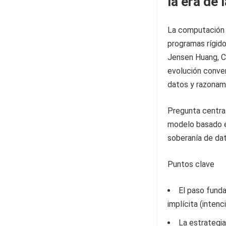
la era de 
La computación 
programas rígid
Jensen Huang, C
evolución conver
datos y razonam
Pregunta central
modelo basado e
soberanía de da
Puntos clave
El paso funda
implícita (intenci
La estrategia