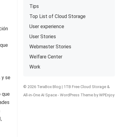
Tips
Top List of Cloud Storage
User experience
ción
User Stories
 que
Webmaster Stories
Welfare Center
Work
 y se
© 2026 TeraBox Blog | 1TB Free Cloud Storage &
o que
All-in-One AI Space -
WordPress Theme
by
WPEnjoy
dades
n
,