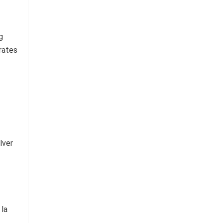
lver
 la