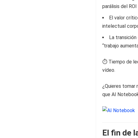
parálisis del ROI i
El valor crít
intelectual corpo
La transición
“trabajo aumenta
⏱️ Tiempo de lec
vídeo.
¿Quieres tomar n
que AI Notebook 
El fin de 