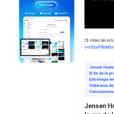
📺 Vídeo de est
v=6fbyiPRhMSs
· Jensen Huang
· El fin de la 
· Estrategia e
· Soberanía de 
· Conclusiones
Jensen Hu