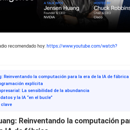
udio recomendado hoy:
https://www.youtube.com/watch?
: Reinventando la computación para la era de la IA de fábrica
programación explícita
mpresarial: La sensibilidad de la abundancia
datos y la IA “en el bucle”
 clave
ang: Reinventando la computación pa