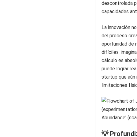
descontrolada pe
capacidades ante
La innovación no
del proceso crea
oportunidad de m
difíciles: imagi
cálculo es absol
puede lograr re
startup que aún n
limitaciones fís
💡 Profund