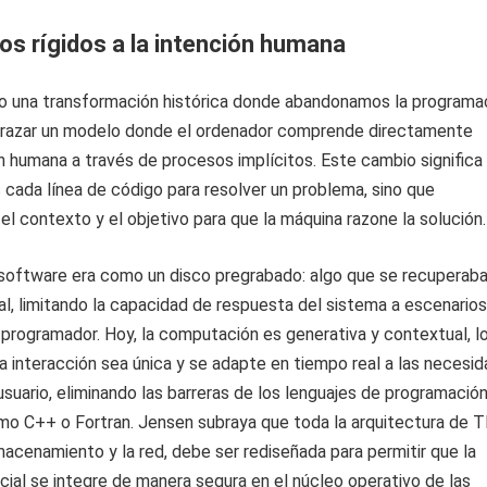
os rígidos a la intención humana
o una transformación histórica donde abandonamos la programa
abrazar un modelo donde el ordenador comprende directamente
n humana a través de procesos implícitos. Este cambio significa
 cada línea de código para resolver un problema, sino que
l contexto y el objetivo para que la máquina razone la solución.
 software era como un disco pregrabado: algo que se recuperaba
al, limitando la capacidad de respuesta del sistema a escenarios
 programador. Hoy, la computación es generativa y contextual, l
 interacción sea única y se adapte en tiempo real a las necesi
usuario, eliminando las barreras de los lenguajes de programació
mo C++ o Fortran. Jensen subraya que toda la arquitectura de TI
macenamiento y la red, debe ser rediseñada para permitir que la
ficial se integre de manera segura en el núcleo operativo de las