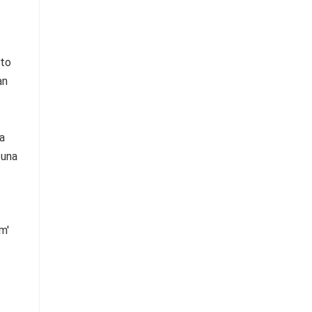
cto
an
a
 una