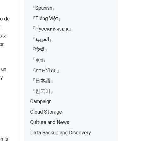
『Spanish』
『Tiếng Việt』
do de
.
『Русский язык』
sta
『العربية』
or
『हिन्दी』
『বাংলা』
 un
『ภาษาไทย』
 y
『日本語』
『한국어』
Campaign
Cloud Storage
Culture and News
Data Backup and Discovery
n la