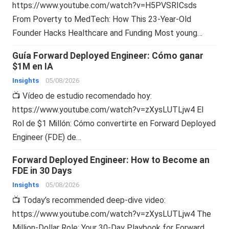
https://www.youtube.com/watch?v=H5PVSRICsds
From Poverty to MedTech: How This 23-Year-Old
Founder Hacks Healthcare and Funding Most young…
Guía Forward Deployed Engineer: Cómo ganar
$1M en IA
Insights
05/08/2026
📺 Vídeo de estudio recomendado hoy:
https://www.youtube.com/watch?v=zXysLUTLjw4 El
Rol de $1 Millón: Cómo convertirte en Forward Deployed
Engineer (FDE) de…
Forward Deployed Engineer: How to Become an
FDE in 30 Days
Insights
05/08/2026
📺 Today’s recommended deep-dive video:
https://www.youtube.com/watch?v=zXysLUTLjw4 The
Million-Dollar Role: Your 30-Day Playbook for Forward