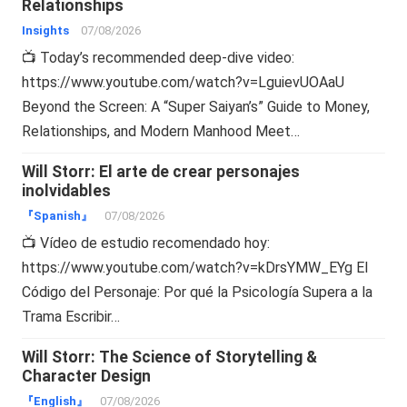
Relationships
Insights
07/08/2026
📺 Today’s recommended deep-dive video:
https://www.youtube.com/watch?v=LguievUOAaU
Beyond the Screen: A “Super Saiyan’s” Guide to Money,
Relationships, and Modern Manhood Meet…
Will Storr: El arte de crear personajes
inolvidables
『Spanish』
07/08/2026
📺 Vídeo de estudio recomendado hoy:
https://www.youtube.com/watch?v=kDrsYMW_EYg El
Código del Personaje: Por qué la Psicología Supera a la
Trama Escribir…
Will Storr: The Science of Storytelling &
Character Design
『English』
07/08/2026