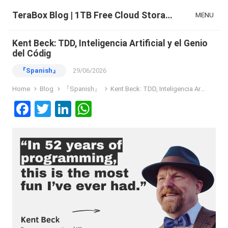
TeraBox Blog | 1TB Free Cloud Storage & All-in-One AI Space
MENU
Kent Beck: TDD, Inteligencia Artificial y el Genio
del Códig
『Spanish』
29/06/2026
Home
Blog
『Spanish』
Kent Beck: TDD, Inteligencia Artificial y el Genio del Códig
F
T
Li
W
a
wi
n
h
ce
tt
ke
at
b
er
dI
s
o
n
A
o
p
k
p