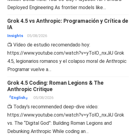
Deployed Engineering As frontier models like…
Grok 4.5 vs Anthropic: Programación y Crítica de
IA
Insights
05/08/2026
📺 Vídeo de estudio recomendado hoy:
https://www.youtube.com/watch?v=yTolO_nxJiU Grok
4.5, legionarios romanos y el colapso moral de Anthropic
Programar vuelve a…
Grok 4.5 Coding: Roman Legions & The
Anthropic Critique
『English』
05/08/2026
📺 Today’s recommended deep-dive video:
https://www.youtube.com/watch?v=yTolO_nxJiU Grok
vs. The “Digital God”: Building Roman Legions and
Debunking Anthropic While coding an…