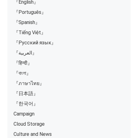
『English』
『Português』
『Spanish』
『Tiếng Việt』
『Русский язык』
『العربية』
『हिन्दी』
『বাংলা』
『ภาษาไทย』
『日本語』
『한국어』
Campaign
Cloud Storage
Culture and News