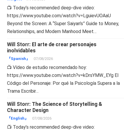
📺 Today’s recommended deep-dive video:
https://www.youtube.com/watch?v=LguievUOAaU
Beyond the Screen: A “Super Saiyan’s” Guide to Money,
Relationships, and Modern Manhood Meet…
Will Storr: El arte de crear personajes
inolvidables
『Spanish』
07/08/2026
📺 Vídeo de estudio recomendado hoy:
https://www.youtube.com/watch?v=kDrsYMW_EYg El
Código del Personaje: Por qué la Psicología Supera a la
Trama Escribir…
Will Storr: The Science of Storytelling &
Character Design
『English』
07/08/2026
📺 Today’s recommended deep-dive video: