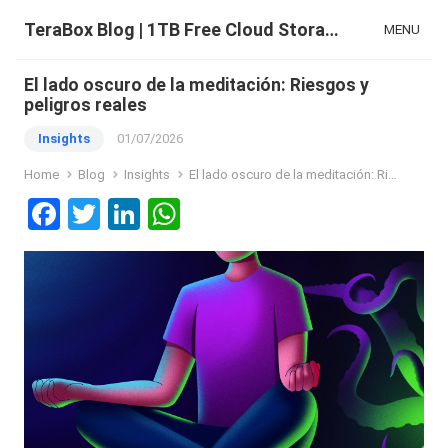
TeraBox Blog | 1TB Free Cloud Storage & All-in-One AI Space
MENU
El lado oscuro de la meditación: Riesgos y
peligros reales
Insights
01/07/2026
Home
Blog
Insights
El lado oscuro de la meditación: Riesgos y peligros reales
F
T
Li
W
a
wi
n
h
ce
tt
ke
at
b
er
dI
s
o
n
A
o
p
k
p