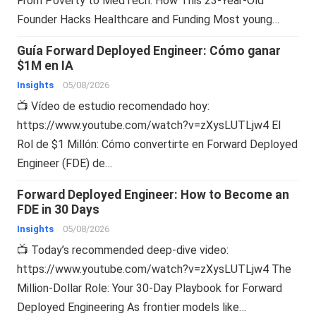
From Poverty to MedTech: How This 23-Year-Old
Founder Hacks Healthcare and Funding Most young…
Guía Forward Deployed Engineer: Cómo ganar
$1M en IA
Insights
05/08/2026
📺 Vídeo de estudio recomendado hoy:
https://www.youtube.com/watch?v=zXysLUTLjw4 El
Rol de $1 Millón: Cómo convertirte en Forward Deployed
Engineer (FDE) de…
Forward Deployed Engineer: How to Become an
FDE in 30 Days
Insights
05/08/2026
📺 Today’s recommended deep-dive video:
https://www.youtube.com/watch?v=zXysLUTLjw4 The
Million-Dollar Role: Your 30-Day Playbook for Forward
Deployed Engineering As frontier models like…