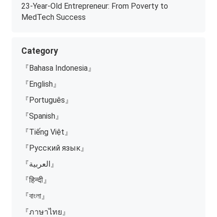
23-Year-Old Entrepreneur: From Poverty to
MedTech Success
Category
『Bahasa Indonesia』
『English』
『Português』
『Spanish』
『Tiếng Việt』
『Русский язык』
『العربية』
『हिन्दी』
『বাংলা』
『ภาษาไทย』