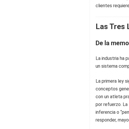
clientes requie
Las Tres 
De la memo
La industria ha 
un sistema comp
La primera ley s
conceptos gener
con un atleta pr
por refuerzo. La
inferencia o “pe
responder, mayor