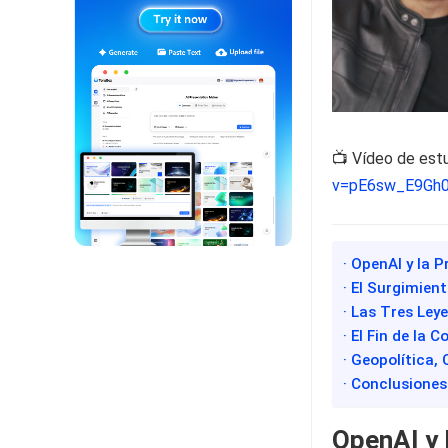
📺 Vídeo de est
v=pE6sw_E9Gh
· OpenAI y la 
· El Surgimien
· Las Tres Ley
· El Fin de la
· Geopolítica,
· Conclusiones
OpenAI y l