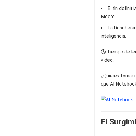
El fin defini
Moore.
La IA soberan
inteligencia.
⏱️ Tiempo de lec
vídeo.
¿Quieres tomar n
que AI Notebook 
El Surgim