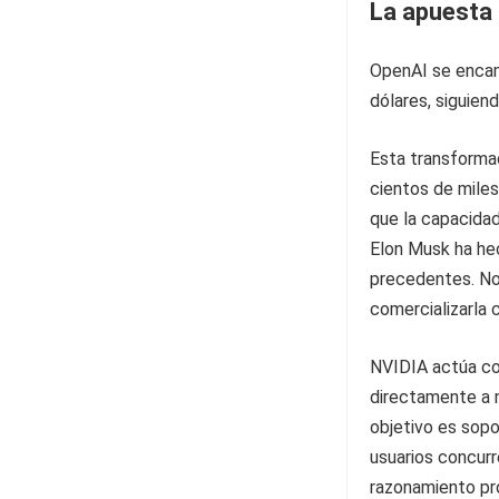
La apuesta 
OpenAI se encami
dólares, siguie
Esta transformac
cientos de miles
que la capacidad
Elon Musk ha hec
precedentes. No 
comercializarla 
NVIDIA actúa co
directamente a n
objetivo es sopo
usuarios concur
razonamiento pr