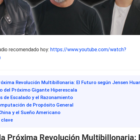
udio recomendado hoy:
https://www.youtube.com/watch?
0
Próxima Revolución Multibillonaria: El Futuro según Jensen Hua
to del Próximo Gigante Hiperescala
es de Escalado y el Razonamiento
 Computación de Propósito General
 China y el Sueño Americano
 clave
a Próxima Revolución Multibillonaria: 