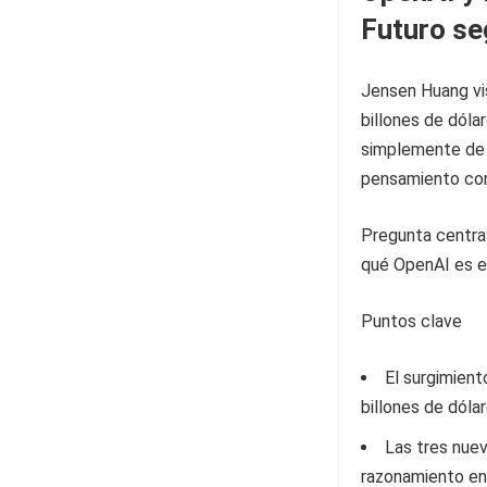
Futuro s
Jensen Huang vis
billones de dóla
simplemente de u
pensamiento com
Pregunta centra
qué OpenAI es el
Puntos clave
El surgimien
billones de dólar
Las tres nue
razonamiento en 