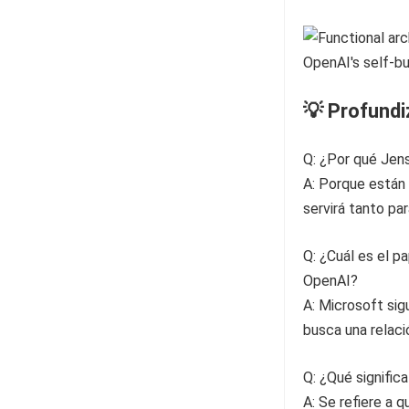
💡 Profund
Q: ¿Por qué Jen
A: Porque están 
servirá tanto pa
Q: ¿Cuál es el p
OpenAI?
A: Microsoft sig
busca una relaci
Q: ¿Qué signific
A: Se refiere a 