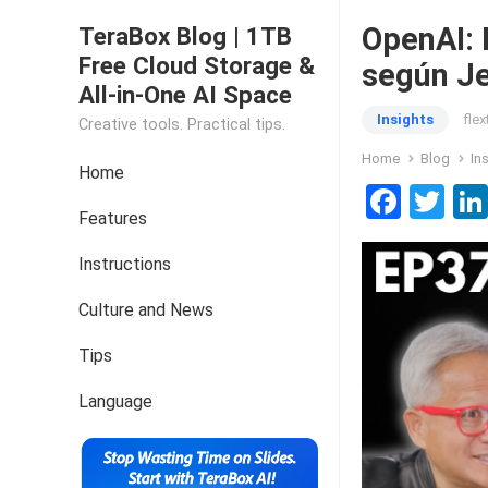
OpenAI: 
TeraBox Blog | 1TB
Free Cloud Storage &
según J
All-in-One AI Space
Insights
fle
Creative tools. Practical tips.
Home
Blog
In
Home
F
T
Features
a
wi
ce
tt
Instructions
b
er
Culture and News
o
Tips
o
k
Language