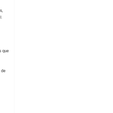
s que
a de