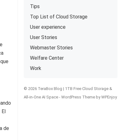
Tips
Top List of Cloud Storage
User experience
User Stories
de
Webmaster Stories
ca
Welfare Center
 que
Work
© 2026 TeraBox Blog | 1TB Free Cloud Storage &
All-in-One AI Space -
WordPress Theme
by
WPEnjoy
jando
 El
a de