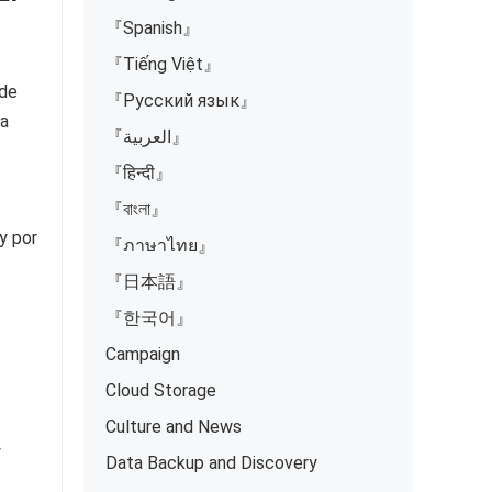
『Spanish』
『Tiếng Việt』
 de
『Русский язык』
ta
『العربية』
『हिन्दी』
『বাংলা』
y por
『ภาษาไทย』
『日本語』
『한국어』
Campaign
Cloud Storage
Culture and News
y
Data Backup and Discovery