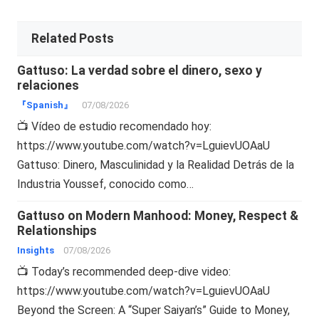
Related Posts
Gattuso: La verdad sobre el dinero, sexo y
relaciones
『Spanish』
07/08/2026
📺 Vídeo de estudio recomendado hoy:
https://www.youtube.com/watch?v=LguievUOAaU
Gattuso: Dinero, Masculinidad y la Realidad Detrás de la
Industria Youssef, conocido como…
Gattuso on Modern Manhood: Money, Respect &
Relationships
Insights
07/08/2026
📺 Today’s recommended deep-dive video:
https://www.youtube.com/watch?v=LguievUOAaU
Beyond the Screen: A “Super Saiyan’s” Guide to Money,