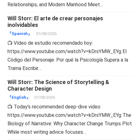
Relationships, and Modern Manhood Meet…
Will Storr: El arte de crear personajes
inolvidables
『Spanish』
07/08/2026
📺 Vídeo de estudio recomendado hoy:
https://www.youtube.com/watch?v=kDrsYMW_EYg El
Código del Personaje: Por qué la Psicología Supera a la
Trama Escribir…
Will Storr: The Science of Storytelling &
Character Design
『English』
07/08/2026
📺 Today’s recommended deep-dive video:
https://www.youtube.com/watch?v=kDrsYMW_EYg The
Biology of Narrative: Why Character Change Trumps Plot
While most writing advice focuses…