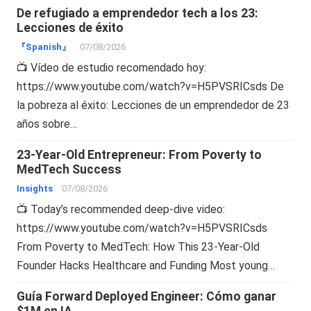
De refugiado a emprendedor tech a los 23:
Lecciones de éxito
『Spanish』
07/08/2026
📺 Vídeo de estudio recomendado hoy:
https://www.youtube.com/watch?v=H5PVSRICsds De
la pobreza al éxito: Lecciones de un emprendedor de 23
años sobre…
23-Year-Old Entrepreneur: From Poverty to
MedTech Success
Insights
07/08/2026
📺 Today’s recommended deep-dive video:
https://www.youtube.com/watch?v=H5PVSRICsds
From Poverty to MedTech: How This 23-Year-Old
Founder Hacks Healthcare and Funding Most young…
Guía Forward Deployed Engineer: Cómo ganar
$1M en IA