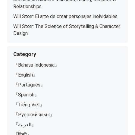
Relationships
Will Storr: El arte de crear personajes inolvidables
Will Storr: The Science of Storytelling & Character
Design
Category
『Bahasa Indonesia』
『English』
『Português』
『Spanish』
『Tiếng Việt』
『Русский язык』
『العربية』
『हिन्दी』