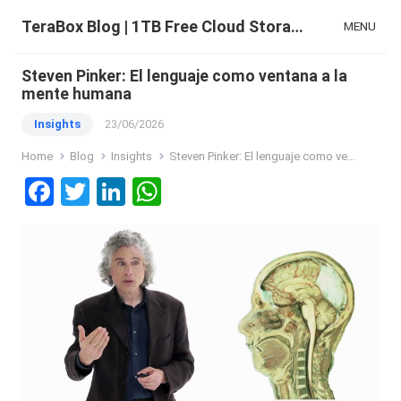
TeraBox Blog | 1TB Free Cloud Storage & All-in-One AI Space
MENU
Steven Pinker: El lenguaje como ventana a la
mente humana
Insights
23/06/2026
Home
Blog
Insights
Steven Pinker: El lenguaje como ventana a la mente humana
F
T
Li
W
a
wi
n
h
ce
tt
ke
at
b
er
dI
s
o
n
A
o
p
k
p