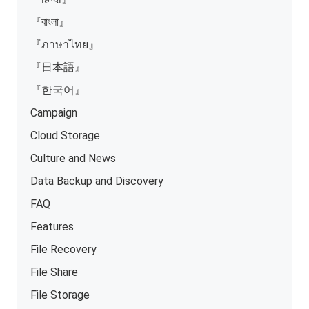
『বাংলা』
『ภาษาไทย』
『日本語』
『한국어』
Campaign
Cloud Storage
Culture and News
Data Backup and Discovery
FAQ
Features
File Recovery
File Share
File Storage