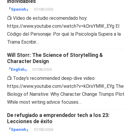
inolvidables
『Spanish』
07/08/2026
📺 Vídeo de estudio recomendado hoy:
https://www.youtube.com/watch?v=kDrsYMW_EYg El
Código del Personaje: Por qué la Psicología Supera a la
Trama Escribir…
Will Storr: The Science of Storytelling &
Character Design
『English』
07/08/2026
📺 Today’s recommended deep-dive video:
https://www.youtube.com/watch?v=kDrsYMW_EYg The
Biology of Narrative: Why Character Change Trumps Plot
While most writing advice focuses…
De refugiado a emprendedor tech a los 23:
Lecciones de éxito
『Spanish』
07/08/2026