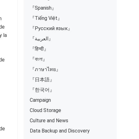
『Spanish』
『Tiếng Việt』
n
 de
『Русский язык』
y la
『العربية』
『हिन्दी』
『বাংলা』
 de
『ภาษาไทย』
『日本語』
『한국어』
Campaign
Cloud Storage
Culture and News
 de
Data Backup and Discovery