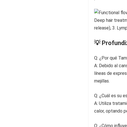
💡 Profund
Q: ¿Por qué Tama
A: Debido al can
líneas de expresi
mejillas.
Q: ¿Cuál es su e
A: Utiliza trata
calor, optando po
Q: ¿Cómo influy