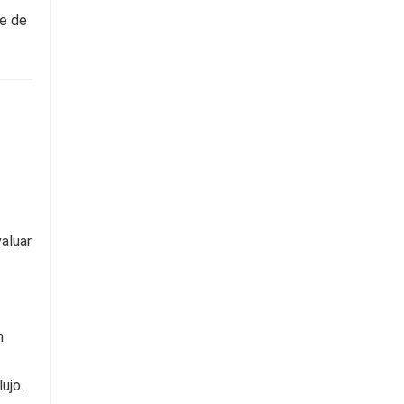
je de
valuar
n
ujo.