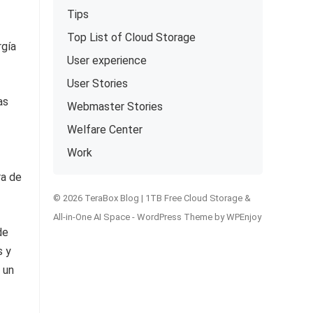
Tips
Top List of Cloud Storage
rgía
User experience
User Stories
as
Webmaster Stories
Welfare Center
Work
ra de
© 2026 TeraBox Blog | 1TB Free Cloud Storage &
All-in-One AI Space -
WordPress Theme
by
WPEnjoy
de
s y
 un