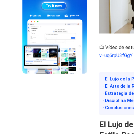
📺 Vídeo de est
v=uq6rpU3fGgY
· El Lujo de l
· El Arte de l
· Estrategia de
· Disciplina M
· Conclusiones
El Lujo d