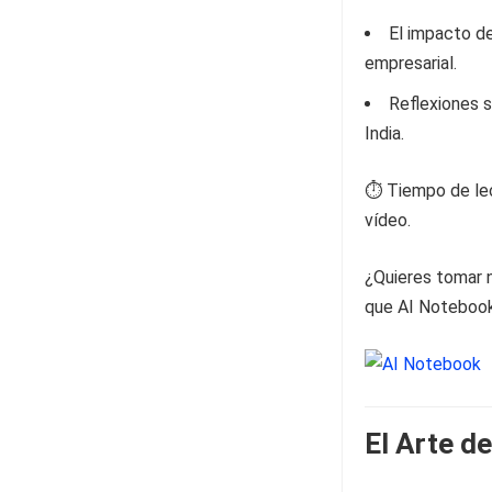
El impacto de
empresarial.
Reflexiones s
India.
⏱️ Tiempo de lec
vídeo.
¿Quieres tomar n
que AI Notebook 
El Arte d