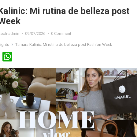
alinic: Mi rutina de belleza post
 Week
xtech-admin
•
09/07/2026
•
0 Comment
sights
Tamara Kalinic: Mi rutina de belleza post Fashion Week
Li
W
n
h
ke
at
dI
s
n
A
p
p