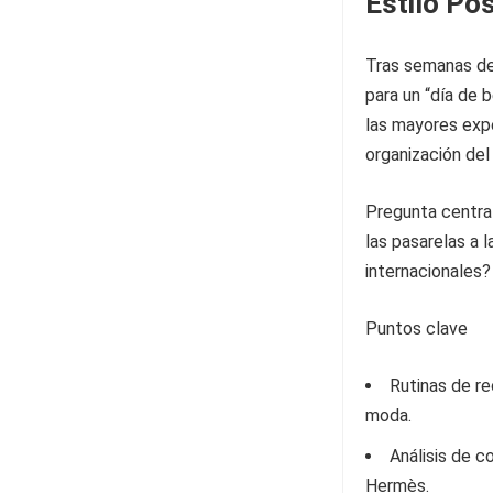
Estilo Po
Tras semanas de 
para un “día de 
las mayores expe
organización del
Pregunta central
las pasarelas a 
internacionales?
Puntos clave
Rutinas de re
moda.
Análisis de c
Hermès.