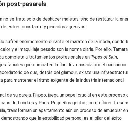
ón post-pasarela
án no se trata solo de deshacer maletas, sino de restaurar la ene
s de estrés constante y peinados agresivos.
ello sufren enormemente durante el maratón de la moda, donde l
calor y el maquillaje pesado son la norma diaria. Por ello, Tamara
ada completa a tratamientos profesionales en
Types of Skin
,
jes faciales que combaten la flacidez causada por el cansancio
ecordatorio de que, detrás del glamour, existe una infraestructu
a para mantener el ritmo exigente de la industria internacional.
al de su pareja, Filippo, juega un papel crucial en este proceso 
el caos de Londres y París. Pequeños gestos, como flores fresca
uila, transforman un apartamento aún en proceso de amueblar en
 demostrando que la estabilidad personal es el pilar del éxito