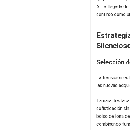
A: La llegada de
sentirse como un
Estrategi
Silencios
Selección d
La transición es
las nuevas adqui
Tamara destaca s
sofisticación si
bolso de lona de
combinando funci