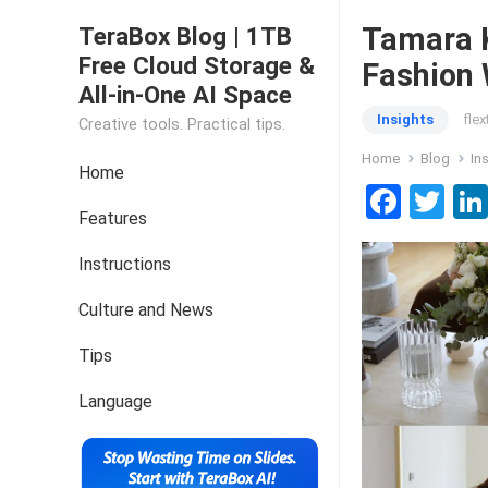
Tamara K
TeraBox Blog | 1TB
Free Cloud Storage &
Fashion
All-in-One AI Space
Insights
fle
Creative tools. Practical tips.
Home
Blog
In
Home
F
T
Features
a
wi
ce
tt
Instructions
b
er
Culture and News
o
Tips
o
k
Language