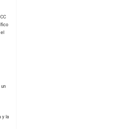
 CC
ífico
 el
 un
 y la