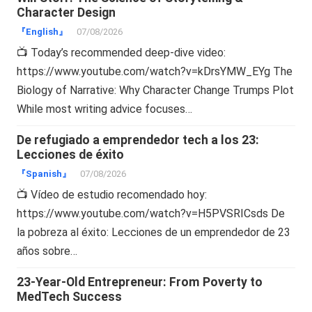
Character Design
『English』
07/08/2026
📺 Today’s recommended deep-dive video:
https://www.youtube.com/watch?v=kDrsYMW_EYg The
Biology of Narrative: Why Character Change Trumps Plot
While most writing advice focuses…
De refugiado a emprendedor tech a los 23:
Lecciones de éxito
『Spanish』
07/08/2026
📺 Vídeo de estudio recomendado hoy:
https://www.youtube.com/watch?v=H5PVSRICsds De
la pobreza al éxito: Lecciones de un emprendedor de 23
años sobre…
23-Year-Old Entrepreneur: From Poverty to
MedTech Success