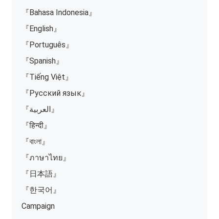
『Bahasa Indonesia』
『English』
『Português』
『Spanish』
『Tiếng Việt』
『Русский язык』
『العربية』
『हिन्दी』
『বাংলা』
『ภาษาไทย』
『日本語』
『한국어』
Campaign