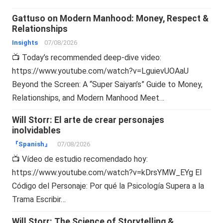
Gattuso on Modern Manhood: Money, Respect &
Relationships
Insights
07/08/2026
📺 Today’s recommended deep-dive video:
https://www.youtube.com/watch?v=LguievUOAaU
Beyond the Screen: A “Super Saiyan’s” Guide to Money,
Relationships, and Modern Manhood Meet…
Will Storr: El arte de crear personajes
inolvidables
『Spanish』
07/08/2026
📺 Vídeo de estudio recomendado hoy:
https://www.youtube.com/watch?v=kDrsYMW_EYg El
Código del Personaje: Por qué la Psicología Supera a la
Trama Escribir…
Will Storr: The Science of Storytelling &