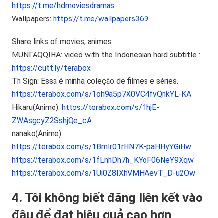
https://t.me/hdmoviesdramas
Wallpapers:
https://t.me/wallpapers369
Share links of movies, animes.
MUNFAQQIHA: video with the Indonesian hard subtitle :
https://cutt.ly/terabox
Th Sign: Essa é minha coleção de filmes e séries.
https://terabox.com/s/1oh9a5p7X0VC4fvQnkYL-KA
Hikaru(Anime):
https://terabox.com/s/1hjE-
ZWAsgcyZ2SshjQe_cA
nanako(Anime):
https://terabox.com/s/1BmIr01rHN7K-paHHyYGiHw
https://terabox.com/s/1fLnhDh7h_KYoF06NeY9Xqw
https://terabox.com/s/1Ui0Z8IXhVMHAevT_D-u2Ow
4. Tôi không biết đăng liên kết vào
đâu để đạt hiệu quả cao hơn