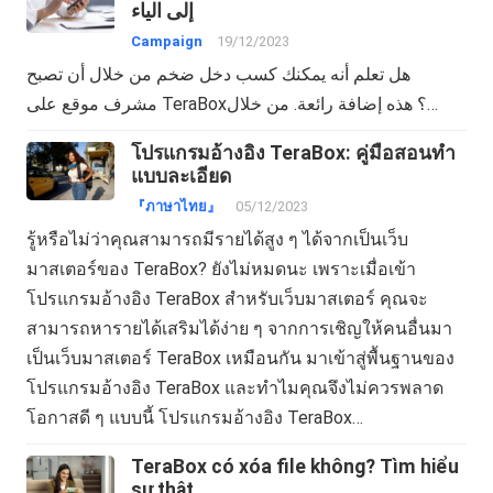
إلى الياء
Campaign
19/12/2023
هل تعلم أنه يمكنك كسب دخل ضخم من خلال أن تصبح
مشرف موقع على TeraBox؟ هذه إضافة رائعة. من خلال…
โปรแกรมอ้างอิง TeraBox: คู่มือสอนทำ
แบบละเอียด
『ภาษาไทย』
05/12/2023
รู้หรือไม่ว่าคุณสามารถมีรายได้สูง ๆ ได้จากเป็นเว็บ
มาสเตอร์ของ TeraBox? ยังไม่หมดนะ เพราะเมื่อเข้า
โปรแกรมอ้างอิง TeraBox สำหรับเว็บมาสเตอร์ คุณจะ
สามารถหารายได้เสริมได้ง่าย ๆ จากการเชิญให้คนอื่นมา
เป็นเว็บมาสเตอร์ TeraBox เหมือนกัน มาเข้าสู่พื้นฐานของ
โปรแกรมอ้างอิง TeraBox และทำไมคุณจึงไม่ควรพลาด
โอกาสดี ๆ แบบนี้ โปรแกรมอ้างอิง TeraBox…
TeraBox có xóa file không? Tìm hiểu
sự thật