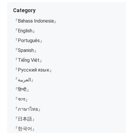
Category
『Bahasa Indonesia』
『English』
『Português』
『Spanish』
『Tiếng Việt』
『Русский язык』
『العربية』
『हिन्दी』
『বাংলা』
『ภาษาไทย』
『日本語』
『한국어』