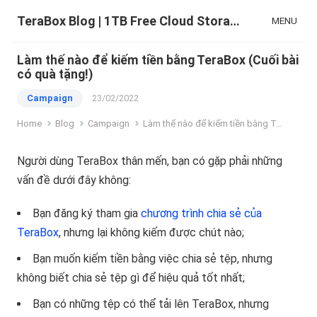
TeraBox Blog | 1TB Free Cloud Storage & All-in-One AI Space
MENU
Làm thế nào để kiếm tiền bằng TeraBox (Cuối bài
có quà tặng!)
Campaign
23/02/2022
Home
Blog
Campaign
Làm thế nào để kiếm tiền bằng TeraBox (Cuối bài có quà tặng!)
Người dùng TeraBox thân mến, bạn có gặp phải những
vấn đề dưới đây không:
Bạn đăng ký tham gia
chương trình chia sẻ của
TeraBox
, nhưng lại không kiếm được chút nào;
Bạn muốn kiếm tiền bằng việc chia sẻ tệp, nhưng
không biết chia sẻ tệp gì để hiệu quả tốt nhất;
Bạn có những tệp có thể tải lên TeraBox, nhưng