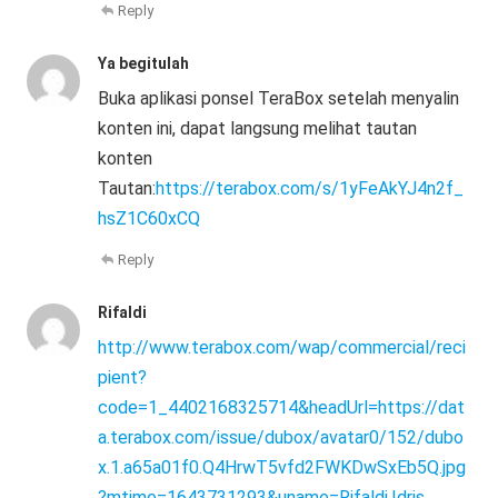
Reply
Ya begitulah
Buka aplikasi ponsel TeraBox setelah menyalin
konten ini, dapat langsung melihat tautan
konten
Tautan:
https://terabox.com/s/1yFeAkYJ4n2f_
hsZ1C60xCQ
Reply
Rifaldi
http://www.terabox.com/wap/commercial/reci
pient?
code=1_4402168325714&headUrl=https://dat
a.terabox.com/issue/dubox/avatar0/152/dubo
x.1.a65a01f0.Q4HrwT5vfd2FWKDwSxEb5Q.jpg
?mtime=1643731293&uname=Rifaldi.Idris