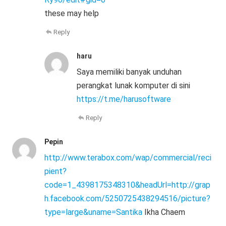
these may help
Reply
haru
Saya memiliki banyak unduhan
perangkat lunak komputer di sini
https://t.me/harusoftware
Reply
Pepin
http://www.terabox.com/wap/commercial/reci
pient?
code=1_4398175348310&headUrl=http://grap
h.facebook.com/5250725438294516/picture?
type=large&uname=Santika
Ikha Chaem