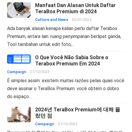
Manfaat Dan Alasan Untuk Daftar
TeraBox Premium di 2024
Culture and News
03/01/2024
Ada banyak alasan kenapa kalian perlu daftar Terabox
Premium, antara lain: ruang penyimpanan berlipat ganda,
Tool tambahan untuk edit foto,…
O Que Você Não Sabia Sobre o
Terabox Premium Em 2024
Campaign
27/12/2023
É simples assim: existem muitas razões pelas quais você
deve assinar o TeraBox Premium: você obtém o dobro
do espaço…
2024년 TeraBox Premium에 대해 몰
랐던 점
Campaign
21/12/2023