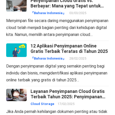
Penyimpanan Cloud Gratis vs.
Berbayar: Mana yang Tepat untuk
Anda?
『Bahasa Indonesia』
03/03/2025
Menyimpan file secara daring menggunakan penyimpanan
cloud telah menjadi bagian penting dari kehidupan digital
kita. Namun, memilih antara penyimpanan cloud…
12 Aplikasi Penyimpanan Online
Gratis Terbaik Teratas di Tahun 2025
『Bahasa Indonesia』
28/02/2025
Dengan penyimpanan digital yang semakin penting bagi
individu dan bisnis, mengidentifikasi aplikasi penyimpanan
online terbaik yang gratis di tahun 2025…
Layanan Penyimpanan Cloud Gratis
Terbaik Tahun 2025: Penyimpanan
Online dan Pencadangan Cloud
Cloud Storage
17/02/2025
Jika Anda pernah kehilangan dokumen penting atau tidak