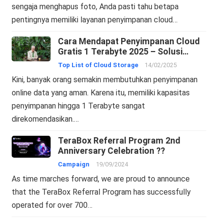
sengaja menghapus foto, Anda pasti tahu betapa
pentingnya memiliki layanan penyimpanan cloud…
Cara Mendapat Penyimpanan Cloud
Gratis 1 Terabyte 2025 – Solusi
Penyimpanan Online
Top List of Cloud Storage
14/02/2025
Kini, banyak orang semakin membutuhkan penyimpanan
online data yang aman. Karena itu, memiliki kapasitas
penyimpanan hingga 1 Terabyte sangat
direkomendasikan.…
TeraBox Referral Program 2nd
Anniversary Celebration ??
Campaign
19/09/2024
As time marches forward, we are proud to announce
that the TeraBox Referral Program has successfully
operated for over 700…