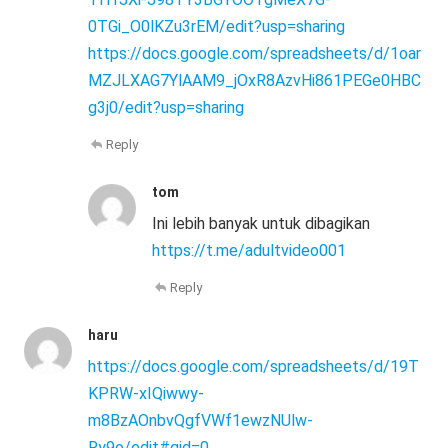
0TGi_O0lKZu3rEM/edit?usp=sharing
https://docs.google.com/spreadsheets/d/1oar
MZJLXAG7YlAAM9_jOxR8AzvHi861PEGe0HBC
g3j0/edit?usp=sharing
Reply
tom
Ini lebih banyak untuk dibagikan
https://t.me/adultvideo001
Reply
haru
https://docs.google.com/spreadsheets/d/19T
KPRW-xIQiwwy-
m8BzAOnbvQgfVWf1ewzNUlw-
Ry9o/edit#gid=0