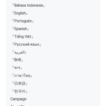
『Bahasa Indonesia』
『English』
『Português』
『Spanish』
『Tiếng Việt』
『Русский язык』
『العربية』
『हिन्दी』
『বাংলা』
『ภาษาไทย』
『日本語』
『한국어』
Campaign