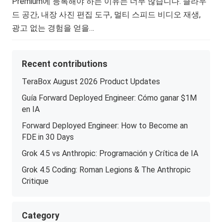
Premium에 등록해야 하는 이유는 너무 많습니다. 클라우
드 공간, 내장 사진 편집 도구, 멀티 스피드 비디오 재생,
광고 없는 경험을 얻을…
Recent contributions
TeraBox August 2026 Product Updates
Guía Forward Deployed Engineer: Cómo ganar $1M
en IA
Forward Deployed Engineer: How to Become an
FDE in 30 Days
Grok 4.5 vs Anthropic: Programación y Crítica de IA
Grok 4.5 Coding: Roman Legions & The Anthropic
Critique
Category