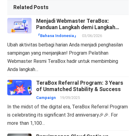
Related Posts
Menjadi Webmaster TeraBox:
Panduan Langkah demi Langkah
Mengubah Trafik Menjadi Cuan!
『Bahasa Indonesia』
03/06/2026
Ubah aktivitas berbagi harian Anda menjadi penghasilan
sampingan yang menjanjikan! Program Pelatihan
Webmaster Resmi TeraBox hadir untuk membimbing
Anda langkah…
TeraBox Referral Program: 3 Years
of Unmatched Stability & Success
Campaign
19/09/2025
In the midst of the digital era, TeraBox Referral Program
is celebrating its significant 3rd anniversary🎉🎉. For
more than 1,100…