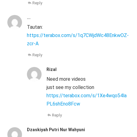
Reply
...
Tautan:
https://terabox.com/s/1q7CWjdWc48EnkwOZ-
zcr-A
Reply
Rizal
Need more videos
just see my collection
https://terabox.com/s/1Xe4wqo54la
PL6shEno8Fcw
Reply
Dzaskiyah Putri Nur Wahyuni