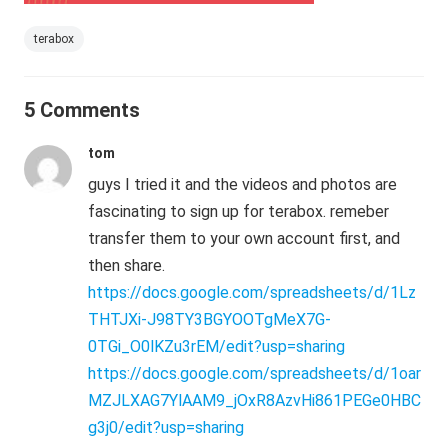
terabox
5 Comments
tom
guys I tried it and the videos and photos are
fascinating to sign up for terabox. remeber
transfer them to your own account first, and
then share.
https://docs.google.com/spreadsheets/d/1Lz
THTJXi-J98TY3BGYOOTgMeX7G-
0TGi_O0lKZu3rEM/edit?usp=sharing
https://docs.google.com/spreadsheets/d/1oar
MZJLXAG7YlAAM9_jOxR8AzvHi861PEGe0HBC
g3j0/edit?usp=sharing