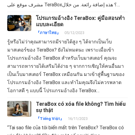
مشرف موقع على TeraBox؟ هذه إضافة رائعة. من خلال…
โปรแกรมอ้างอิง TeraBox: คู่มือสอนทำ
แบบละเอียด
『ภาษาไทย』
05/12/2023
รู้หรือไม่ว่าคุณสามารถมีรายได้สูง ๆ ได้จากเป็นเว็บ
มาสเตอร์ของ TeraBox? ยังไม่หมดนะ เพราะเมื่อเข้า
โปรแกรมอ้างอิง TeraBox สำหรับเว็บมาสเตอร์ คุณจะ
สามารถหารายได้เสริมได้ง่าย ๆ จากการเชิญให้คนอื่นมา
เป็นเว็บมาสเตอร์ TeraBox เหมือนกัน มาเข้าสู่พื้นฐานของ
โปรแกรมอ้างอิง TeraBox และทำไมคุณจึงไม่ควรพลาด
โอกาสดี ๆ แบบนี้ โปรแกรมอ้างอิง TeraBox…
TeraBox có xóa file không? Tìm hiểu
sự thật
『Tiếng Việt』
16/11/2023
“Tại sao file của tôi biến mất trên TeraBox? TeraBox có