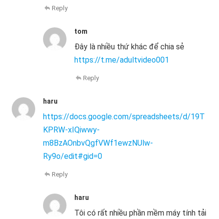
Reply
tom
Đây là nhiều thứ khác để chia sẻ
https://t.me/adultvideo001
Reply
haru
https://docs.google.com/spreadsheets/d/19T
KPRW-xIQiwwy-
m8BzAOnbvQgfVWf1ewzNUlw-
Ry9o/edit#gid=0
Reply
haru
Tôi có rất nhiều phần mềm máy tính tải