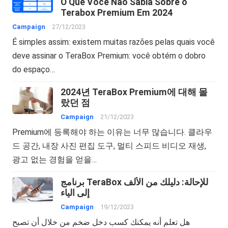
O Que Você Não Sabia Sobre o
Terabox Premium Em 2024
Campaign
27/12/2023
É simples assim: existem muitas razões pelas quais você
deve assinar o TeraBox Premium: você obtém o dobro
do espaço…
2024년 TeraBox Premium에 대해 몰
랐던 점
Campaign
21/12/2023
Premium에 등록해야 하는 이유는 너무 많습니다. 클라우
드 공간, 내장 사진 편집 도구, 멀티 스피드 비디오 재생,
광고 없는 경험을 얻을…
برنامج TeraBox للإحالة: دليلك من الألف
إلى الياء
Campaign
19/12/2023
هل تعلم أنه يمكنك كسب دخل ضخم من خلال أن تصبح