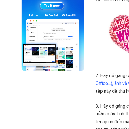
2. Hãy cố gắng c
Office…), ảnh và 
tệp này dễ thu h
3. Hãy cố gắng c
mềm máy tính thì
liên quan đến má