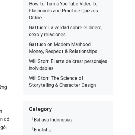
How to Turn a YouTube Video to
Flashcards and Practice Quizzes
Online
Gattuso: La verdad sobre el dinero,
sexo y relaciones
Gattuso on Modern Manhood:
Money, Respect & Relationships
Will Storr: El arte de crear personajes
inolvidables
Will Storr: The Science of
Storytelling & Character Design
ững
Category
ần
ện có
『Bahasa Indonesia』
ngôi
『English』