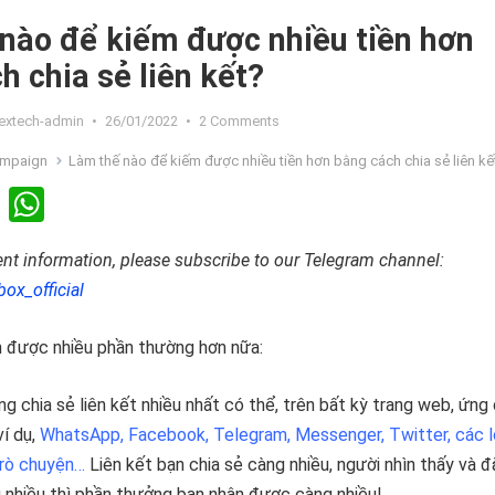
nào để kiếm được nhiều tiền hơn
h chia sẻ liên kết?
lextech-admin
•
26/01/2022
•
2 Comments
mpaign
Làm thế nào để kiếm được nhiều tiền hơn bằng cách chia sẻ liên kế
Li
W
n
h
vent information, please subscribe to our Telegram channel:
ke
at
box_official
dI
s
n
A
n được nhiều phần thường hơn nữa:
p
ng chia sẻ liên kết nhiều nhất có thể, trên bất kỳ trang web, ứng
p
í dụ,
WhatsApp, Facebook, Telegram, Messenger, Twitter, các l
trò chuyện…
Liên kết bạn chia sẻ càng nhiều, người nhìn thấy và 
 nhiều thì phần thưởng bạn nhận được càng nhiều!