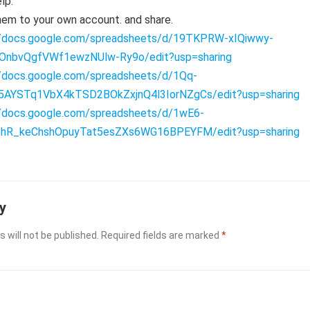
lp.
em to your own account. and share.
//docs.google.com/spreadsheets/d/19TKPRW-xIQiwwy-
nbvQgfVWf1ewzNUlw-Ry9o/edit?usp=sharing
//docs.google.com/spreadsheets/d/1Qq-
AYSTq1VbX4kTSD2BOkZxjnQ4l3IorNZgCs/edit?usp=sharing
//docs.google.com/spreadsheets/d/1wE6-
hR_keChshOpuyTat5esZXs6WG16BPEYFM/edit?usp=sharing
y
 will not be published.
Required fields are marked
*