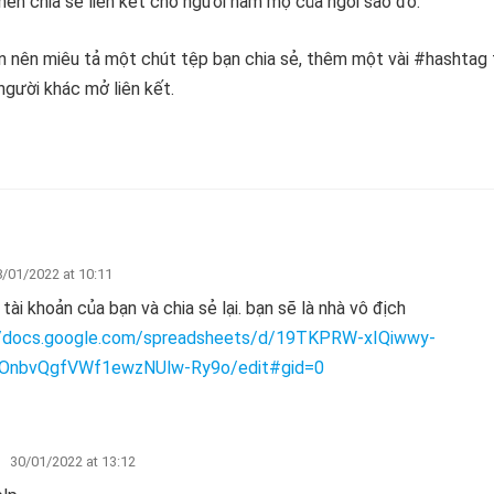
 nên chia sẻ liên kết cho người hâm mộ của ngôi sao đó.
bạn nên miêu tả một chút tệp bạn chia sẻ, thêm một vài #hashtag 
người khác mở liên kết.
/01/2022 at 10:11
 tài khoản của bạn và chia sẻ lại. bạn sẽ là nhà vô địch
//docs.google.com/spreadsheets/d/19TKPRW-xIQiwwy-
OnbvQgfVWf1ewzNUlw-Ry9o/edit#gid=0
30/01/2022 at 13:12