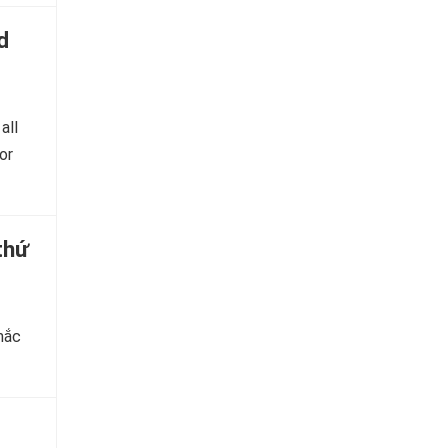
d
all
or
thứ
mắc