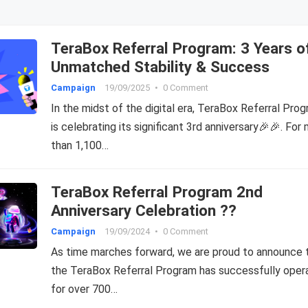
TeraBox Referral Program: 3 Years o
Unmatched Stability & Success
Campaign
19/09/2025
•
0 Comment
In the midst of the digital era, TeraBox Referral Pro
is celebrating its significant 3rd anniversary🎉🎉. For
than 1,100…
TeraBox Referral Program 2nd
Anniversary Celebration ??
Campaign
19/09/2024
•
0 Comment
As time marches forward, we are proud to announce 
the TeraBox Referral Program has successfully oper
for over 700…