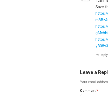
I can he
Save th
https:
m8BzAO
https:
gMxbb5
https:
yB08v3
Reply
Leave a Repl
Your email address
Comment
*