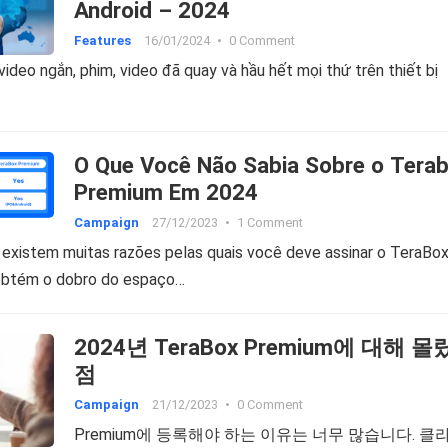
Android – 2024
Features
16/01/2024
•
0 Comment
ideo ngắn, phim, video đã quay và hầu hết mọi thứ trên thiết bị
O Que Você Não Sabia Sobre o Tera
Premium Em 2024
Campaign
27/12/2023
•
1 Comment
 existem muitas razões pelas quais você deve assinar o TeraBo
obtém o dobro do espaço…
2024년 TeraBox Premium에 대해 
점
Campaign
21/12/2023
•
0 Comment
Premium에 등록해야 하는 이유는 너무 많습니다. 클