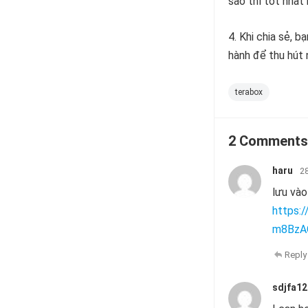
sao thì tốt nhất
4. Khi chia sẻ, 
hành để thu hút 
terabox
2 Comments
haru
28
lưu vào
https:
m8BzA
Reply
sdjfa12