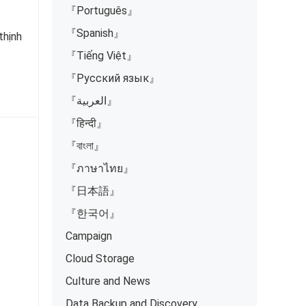
『Português』
『Spanish』
thịnh
『Tiếng Việt』
『Русский язык』
『العربية』
『हिन्दी』
『বাংলা』
『ภาษาไทย』
『日本語』
『한국어』
Campaign
Cloud Storage
Culture and News
Data Backup and Discovery