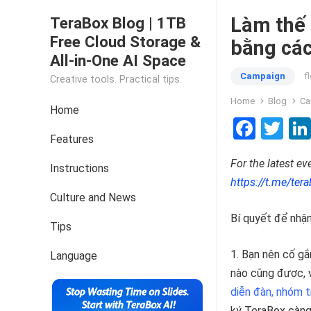
Làm thế 
TeraBox Blog | 1TB
Free Cloud Storage &
bằng các
All-in-One AI Space
Campaign
f
Creative tools. Practical tips.
Home
Blog
Ca
Home
F
T
Features
a
wi
For the latest e
ce
tt
Instructions
https://t.me/tera
b
er
Culture and News
o
Bí quyết để nhậ
Tips
o
1. Bạn nên cố gắ
k
Language
nào cũng được, v
diễn đàn, nhóm 
ký TeraBox càng