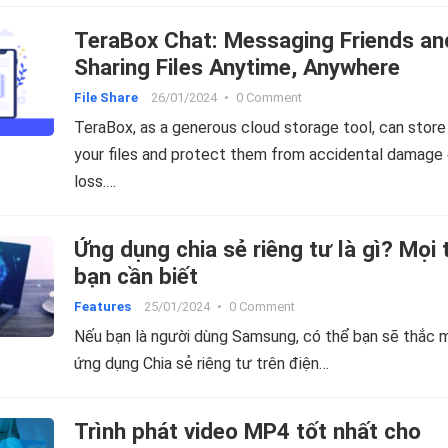
TeraBox Chat: Messaging Friends an
Sharing Files Anytime, Anywhere
File Share
26/01/2024
•
0 Comment
TeraBox, as a generous cloud storage tool, can store 
your files and protect them from accidental damage 
loss.…
Ứng dụng chia sẻ riêng tư là gì? Mọi 
bạn cần biết
Features
25/01/2024
•
0 Comment
Nếu bạn là người dùng Samsung, có thể bạn sẽ thắc 
ứng dụng Chia sẻ riêng tư trên điện…
Trình phát video MP4 tốt nhất cho