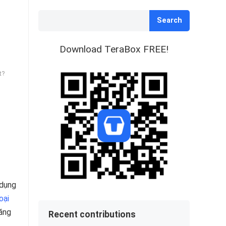
Search
Download TeraBox FREE!
t?
 dụng
oại
đăng
Recent contributions