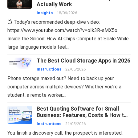
Actually Work
Insights
18/06/2026
📺 Today’s recommended deep-dive video:
https://www.youtube.com/watch?v=oIk3R-sMX5o
Inside the Silicon: How AI Chips Compute at Scale While
large language models feel…
The Best Cloud Storage Apps in 2026
Instructions
22/05/2026
Phone storage maxed out? Need to back up your
computer across multiple devices? Whether you’re a
student, a remote worker,…
Best Quoting Software for Small
Business: Features, Costs & How to
Choose
Instructions
21/05/2026
You finish a discovery call, the prospect is interested,