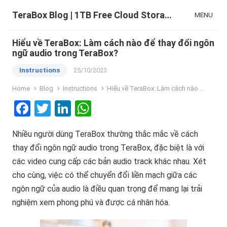
TeraBox Blog | 1TB Free Cloud Storage & All-in-One AI Space
MENU
Hiểu về TeraBox: Làm cách nào để thay đổi ngôn
ngữ audio trong TeraBox?
Instructions
25/10/2023
Home
Blog
Instructions
Hiểu về TeraBox: Làm cách nào để thay đổi ngôn ngữ audio trong TeraBox?
F
T
Li
W
a
wi
n
h
Nhiều người dùng TeraBox thường thắc mắc về cách
ce
tt
ke
at
thay đổi ngôn ngữ audio trong TeraBox, đặc biệt là với
b
er
dI
s
các video cung cấp các bản audio track khác nhau. Xét
o
n
A
cho cùng, việc có thể chuyển đổi liền mạch giữa các
o
p
ngôn ngữ của audio là điều quan trọng để mang lại trải
k
p
nghiệm xem phong phú và được cá nhân hóa.