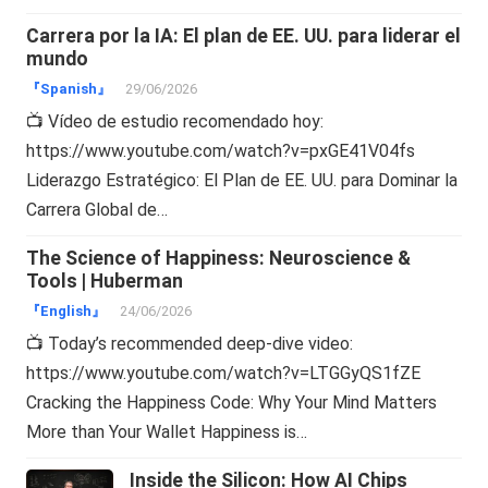
Carrera por la IA: El plan de EE. UU. para liderar el
mundo
『Spanish』
29/06/2026
📺 Vídeo de estudio recomendado hoy:
https://www.youtube.com/watch?v=pxGE41V04fs
Liderazgo Estratégico: El Plan de EE. UU. para Dominar la
Carrera Global de…
The Science of Happiness: Neuroscience &
Tools | Huberman
『English』
24/06/2026
📺 Today’s recommended deep-dive video:
https://www.youtube.com/watch?v=LTGGyQS1fZE
Cracking the Happiness Code: Why Your Mind Matters
More than Your Wallet Happiness is…
Inside the Silicon: How AI Chips