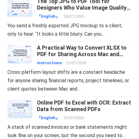
The Top JPG to PDF Tool for
Designers Who Value Image Quality
and Layout
『English』
28/07/2026
You send a freshly exported JPG mockup to a client,
only to hear: “It looks a little blurry. Can you…
A Practical Way to Convert XLSX to
PDF for Sharing Across Mac and
Windows
Instructions
23/07/2026
Cross-platform layout shifts are a constant headache
for anyone sharing financial reports, project timelines, or
client quotes between Mac and…
Online PDF to Excel with OCR: Extract
Data from Scanned PDFs
『English』
22/07/2026
A stack of scanned invoices or bank statements might
look fine on your screen, but the second you need to…