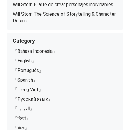
Will Storr: El arte de crear personajes inolvidables
Will Storr: The Science of Storytelling & Character
Design
Category
『Bahasa Indonesia』
『English』
『Português』
『Spanish』
『Tiếng Việt』
『Русский язык』
『العربية』
『हिन्दी』
『বাংলা』