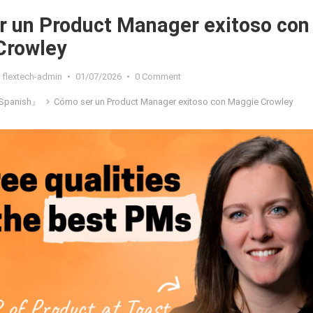
 un Product Manager exitoso con
Crowley
flextech-admin
•
01/07/2026
•
0 Comment
Spanish』
Cómo ser un Product Manager exitoso con Maggie Crowley