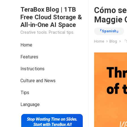
Cómo ser
TeraBox Blog | 1TB
Free Cloud Storage &
Maggie 
All-in-One AI Space
『Spanish』
Creative tools. Practical tips.
Home
Blog
『
Home
Features
Instructions
Culture and News
Tips
Language