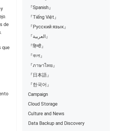
『Spanish』
ey
ejo.
『Tiếng Việt』
es de
『Русский язык』
.
『العربية』
『हिन्दी』
s que
『বাংলা』
『ภาษาไทย』
『日本語』
『한국어』
iento
Campaign
Cloud Storage
Culture and News
Data Backup and Discovery