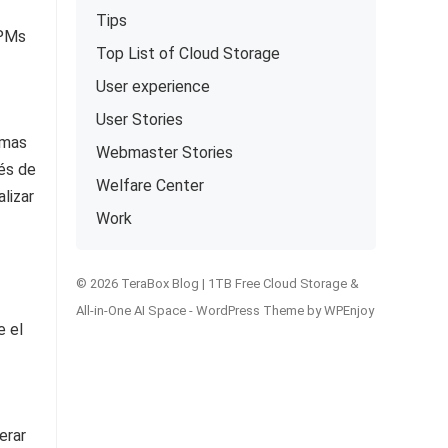
Tips
 PMs
Top List of Cloud Storage
User experience
User Stories
emas
Webmaster Stories
ués de
Welfare Center
alizar
Work
© 2026 TeraBox Blog | 1TB Free Cloud Storage &
All-in-One AI Space -
WordPress Theme
by
WPEnjoy
e el
erar