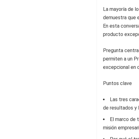
La mayoría de l
demuestra que el
En esta conversa
producto excepc
Pregunta central
permiten a un P
excepcional en 
Puntos clave
Las tres cara
de resultados y l
El marco de t
misión empresari