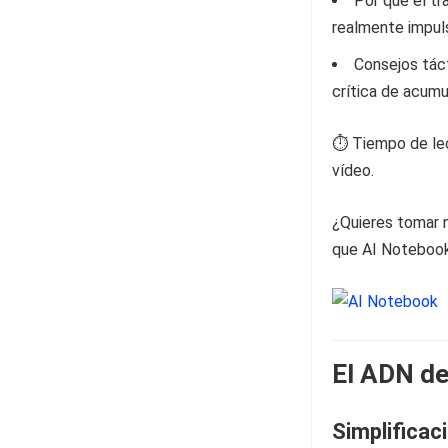
Por qué el tr
realmente impuls
Consejos táct
crítica de acumu
⏱️ Tiempo de lec
vídeo.
¿Quieres tomar n
que AI Notebook 
El ADN de
Simplificaci