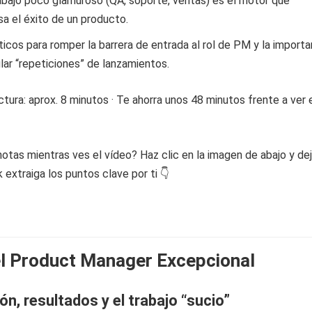
abajo poco glamuroso (QA, soporte, ventas) es el motor que
a el éxito de un producto.
icos para romper la barrera de entrada al rol de PM y la importa
lar “repeticiones” de lanzamientos.
tura: aprox. 8 minutos · Te ahorra unos 48 minutos frente a ver 
otas mientras ves el vídeo? Haz clic en la imagen de abajo y de
extraiga los puntos clave por ti 👇
l Product Manager Excepcional
ón, resultados y el trabajo “sucio”