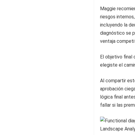
Maggie recomiend
riesgos internos
incluyendo la de
diagnóstico se p
ventaja competit
El objetivo fina
elegiste el cami
Al compartir est
aprobación ciega
lógica final ant
fallar si las pre