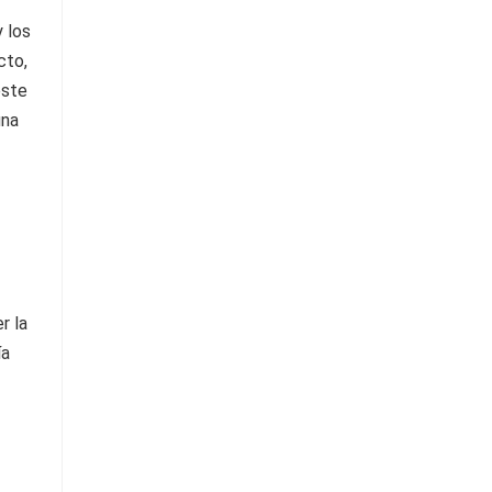
 los
cto,
este
una
r la
ía