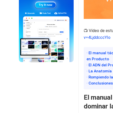
📺 Vídeo de est
v=4LjddcccYIo
· El manual tá
en Producto
· El ADN del P
· La Anatomía 
· Rompiendo la
· Conclusiones
El manual
dominar l