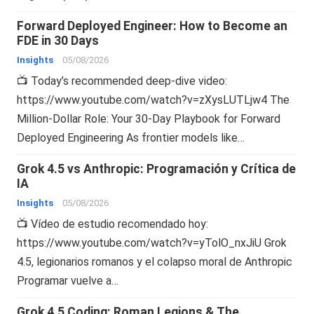
Forward Deployed Engineer: How to Become an
FDE in 30 Days
Insights
05/08/2026
📺 Today’s recommended deep-dive video:
https://www.youtube.com/watch?v=zXysLUTLjw4 The
Million-Dollar Role: Your 30-Day Playbook for Forward
Deployed Engineering As frontier models like…
Grok 4.5 vs Anthropic: Programación y Crítica de
IA
Insights
05/08/2026
📺 Vídeo de estudio recomendado hoy:
https://www.youtube.com/watch?v=yTolO_nxJiU Grok
4.5, legionarios romanos y el colapso moral de Anthropic
Programar vuelve a…
Grok 4.5 Coding: Roman Legions & The