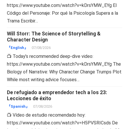
https://www.youtube.com/watch?v=kDrsYMW_EYg El
Código del Personaje: Por qué la Psicología Supera a la
Trama Escribir…
Will Storr: The Science of Storytelling &
Character Design
『English』
07/08/2026
📺 Today’s recommended deep-dive video:
https://www.youtube.com/watch?v=kDrsYMW_EYg The
Biology of Narrative: Why Character Change Trumps Plot
While most writing advice focuses…
De refugiado a emprendedor tech a los 23:
Lecciones de éxito
『Spanish』
07/08/2026
📺 Vídeo de estudio recomendado hoy:
https://www.youtube.com/watch?v=H5PVSRICsds De