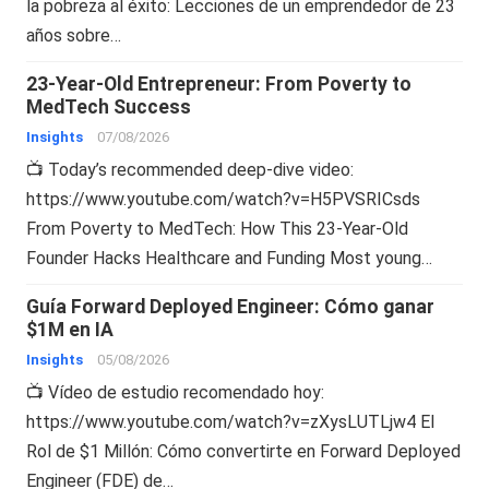
la pobreza al éxito: Lecciones de un emprendedor de 23
años sobre…
23-Year-Old Entrepreneur: From Poverty to
MedTech Success
Insights
07/08/2026
📺 Today’s recommended deep-dive video:
https://www.youtube.com/watch?v=H5PVSRICsds
From Poverty to MedTech: How This 23-Year-Old
Founder Hacks Healthcare and Funding Most young…
Guía Forward Deployed Engineer: Cómo ganar
$1M en IA
Insights
05/08/2026
📺 Vídeo de estudio recomendado hoy:
https://www.youtube.com/watch?v=zXysLUTLjw4 El
Rol de $1 Millón: Cómo convertirte en Forward Deployed
Engineer (FDE) de…