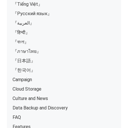
『Tiếng Việt』
『Русский язык』
『العربية』
『हिन्दी』
『বাংলা』
『ภาษาไทย』
『日本語』
『한국어』
Campaign
Cloud Storage
Culture and News
Data Backup and Discovery
FAQ
Features