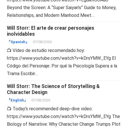
Beyond the Screen: A “Super Saiyan’s” Guide to Money,
Relationships, and Modern Manhood Meet…
Will Storr: El arte de crear personajes
inolvidables
『Spanish』
07/08/2026
📺 Vídeo de estudio recomendado hoy:
https://www.youtube.com/watch?v=kDrsYMW_EYg El
Código del Personaje: Por qué la Psicología Supera a la
Trama Escribir…
Will Storr: The Science of Storytelling &
Character Design
『English』
07/08/2026
📺 Today’s recommended deep-dive video:
https://www.youtube.com/watch?v=kDrsYMW_EYg The
Biology of Narrative: Why Character Change Trumps Plot