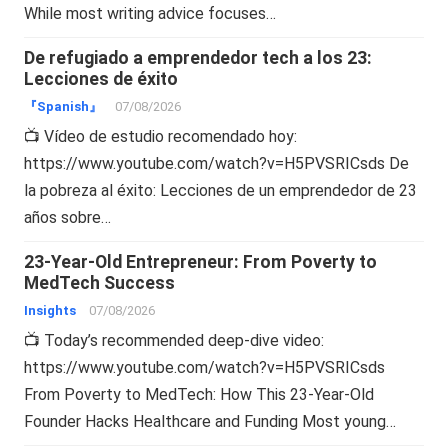
While most writing advice focuses…
De refugiado a emprendedor tech a los 23:
Lecciones de éxito
『Spanish』
07/08/2026
📺 Vídeo de estudio recomendado hoy:
https://www.youtube.com/watch?v=H5PVSRICsds De
la pobreza al éxito: Lecciones de un emprendedor de 23
años sobre…
23-Year-Old Entrepreneur: From Poverty to
MedTech Success
Insights
07/08/2026
📺 Today’s recommended deep-dive video:
https://www.youtube.com/watch?v=H5PVSRICsds
From Poverty to MedTech: How This 23-Year-Old
Founder Hacks Healthcare and Funding Most young…