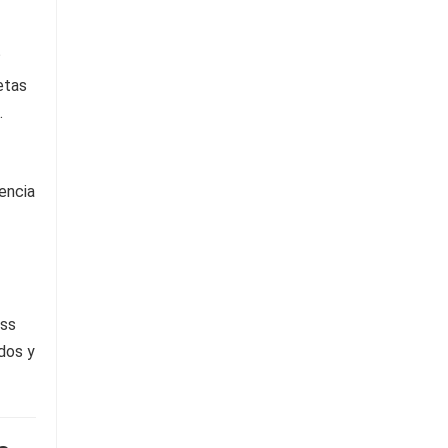
?
etas
.
encia
ass
ídos y