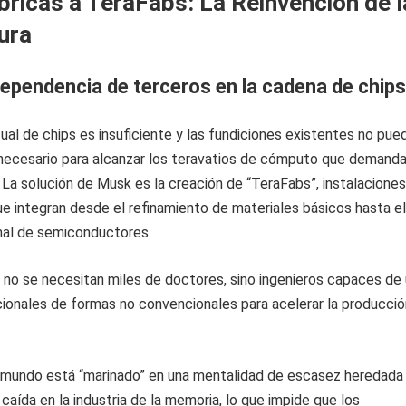
bricas a TeraFabs: La Reinvención de l
ura
a dependencia de terceros en la cadena de chips
tual de chips es insuficiente y las fundiciones existentes no pue
 necesario para alcanzar los teravatios de cómputo que demanda
. La solución de Musk es la creación de “TeraFabs”, instalacione
e integran desde el refinamiento de materiales básicos hasta el
al de semiconductores.
, no se necesitan miles de doctores, sino ingenieros capaces de 
ionales de formas no convencionales para acelerar la producció
 mundo está “marinado” en una mentalidad de escasez heredada
 caída en la industria de la memoria, lo que impide que los