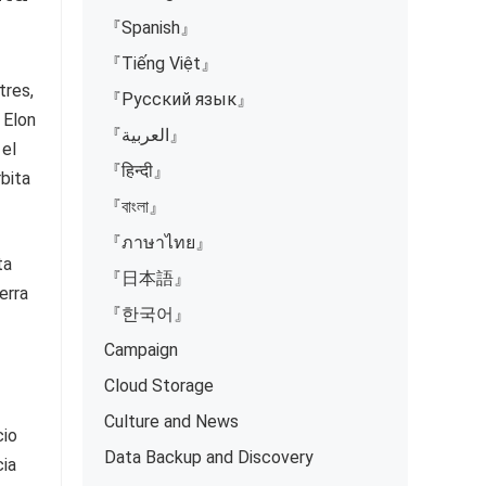
『Spanish』
『Tiếng Việt』
tres,
『Русский язык』
 Elon
『العربية』
 el
『हिन्दी』
rbita
『বাংলা』
『ภาษาไทย』
ta
『日本語』
erra
『한국어』
Campaign
Cloud Storage
Culture and News
cio
Data Backup and Discovery
cia