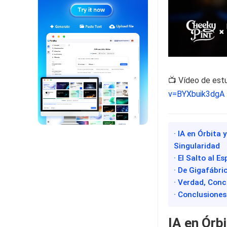
📺 Vídeo de est
v=BYXbuik3dgA
· IA en Órbita 
Singularidad
· El Salto al E
· De Gigafábri
· Verdad, Conci
· Conclusiones
IA en Órbi