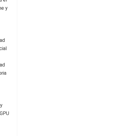
he y
dad
cial
dad
ria