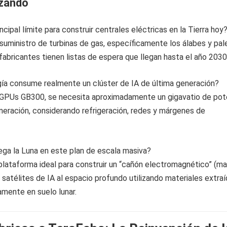
izando
incipal límite para construir centrales eléctricas en la Tierra hoy
suministro de turbinas de gas, específicamente los álabes y pal
fabricantes tienen listas de espera que llegan hasta el año 2030
gía consume realmente un clúster de IA de última generación?
 GPUs GB300, se necesita aproximadamente un gigavatio de pot
eneración, considerando refrigeración, redes y márgenes de
ega la Luna en este plan de escala masiva?
 plataforma ideal para construir un “cañón electromagnético” (m
e satélites de IA al espacio profundo utilizando materiales extra
amente en suelo lunar.