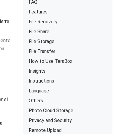
FAQ
Features
ierre
File Recovery
File Share
mente
File Storage
ión
File Transfer
How to Use TeraBox
Insights
Instructions
Language
r el
Others
Photo Cloud Storage
Privacy and Security
ja
Remote Upload