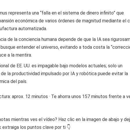
mus representa una “falla en el sistema de dinero infinito” que
xpansión económica de varios órdenes de magnitud mediante el c
nufactura automatizada.
ncia de la conciencia humana depende de que la IA sea rigurosa
 y busque entender el universo, evitando a toda costa la “correcc
uce a la mentira.
onal de EE. UU. es impagable bajo modelos actuales; solo un
e la productividad impulsado por IA y robótica puede evitar la
mica del país.
tura: aprox. 12 minutos · Te ahorra unos 157 minutos frente a ve
otas mientras ves el vídeo? Haz clic en la imagen de abajo y de
extraiga los puntos clave por ti 👇