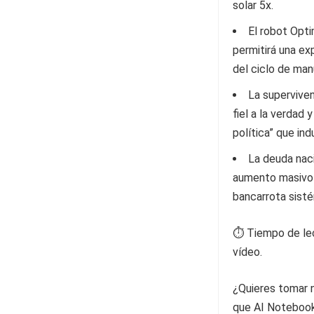
solar 5x.
El robot Opti
permitirá una e
del ciclo de ma
La supervive
fiel a la verdad
política” que ind
La deuda naci
aumento masivo d
bancarrota sisté
⏱️ Tiempo de lec
vídeo.
¿Quieres tomar n
que AI Notebook 