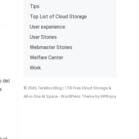
Tips
Top List of Cloud Storage
User experience
User Stories
Webmaster Stories
Welfare Center
Work
o del
© 2026 TeraBox Blog | 1TB Free Cloud Storage &
a
All-in-One AI Space -
WordPress Theme
by
WPEnjoy
a el