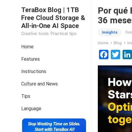
Por qué 
TeraBox Blog | 1TB
Free Cloud Storage &
36 mese
All-in-One AI Space
Insights
fle
Creative tools. Practical tips.
Home
Blog
In
Home
F
T
Features
a
wi
ce
tt
Instructions
b
er
Culture and News
o
Tips
o
k
Language