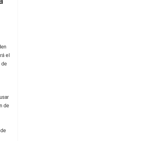
a
den
rá el
s de
usar
n de
 de