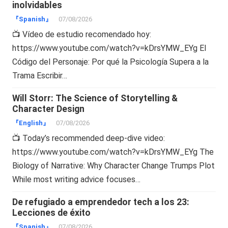
inolvidables
『Spanish』
07/08/2026
📺 Vídeo de estudio recomendado hoy:
https://www.youtube.com/watch?v=kDrsYMW_EYg El
Código del Personaje: Por qué la Psicología Supera a la
Trama Escribir…
Will Storr: The Science of Storytelling &
Character Design
『English』
07/08/2026
📺 Today’s recommended deep-dive video:
https://www.youtube.com/watch?v=kDrsYMW_EYg The
Biology of Narrative: Why Character Change Trumps Plot
While most writing advice focuses…
De refugiado a emprendedor tech a los 23:
Lecciones de éxito
『Spanish』
07/08/2026