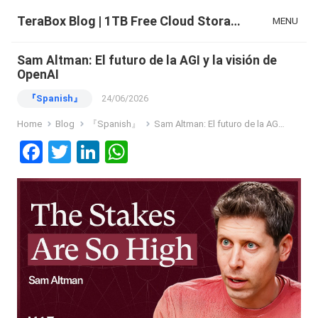
TeraBox Blog | 1TB Free Cloud Storage & All-in-One AI Space
MENU
Sam Altman: El futuro de la AGI y la visión de
OpenAI
『Spanish』
24/06/2026
Home
Blog
『Spanish』
Sam Altman: El futuro de la AGI y la visión de OpenAI
F
T
Li
W
a
wi
n
h
ce
tt
ke
at
b
er
dI
s
o
n
A
o
p
k
p