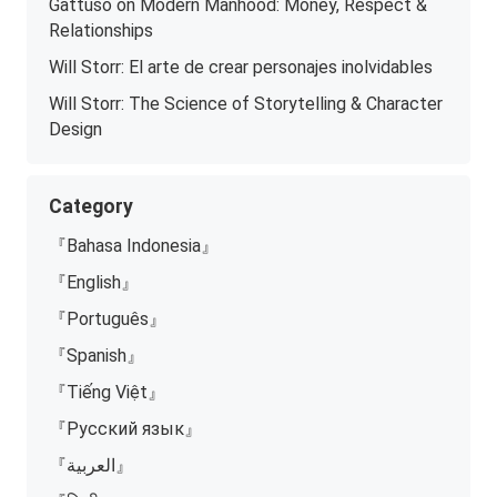
Gattuso on Modern Manhood: Money, Respect &
Relationships
Will Storr: El arte de crear personajes inolvidables
Will Storr: The Science of Storytelling & Character
Design
Category
『Bahasa Indonesia』
『English』
『Português』
『Spanish』
『Tiếng Việt』
『Русский язык』
『العربية』