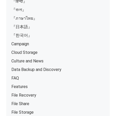
『हिन्दी』
『বাংলা』
『ภาษาไทย』
『日本語』
『한국어』
Campaign
Cloud Storage
Culture and News
Data Backup and Discovery
FAQ
Features
File Recovery
File Share
File Storage