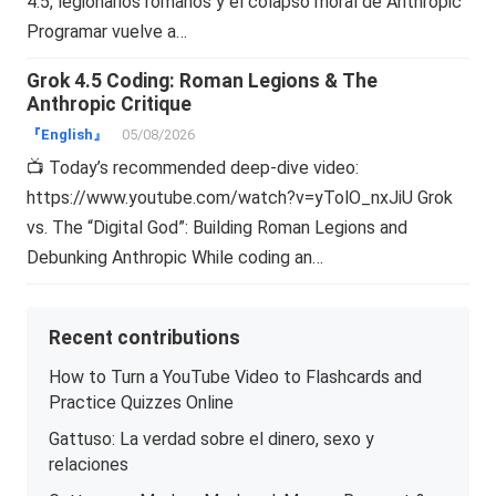
4.5, legionarios romanos y el colapso moral de Anthropic
Programar vuelve a…
Grok 4.5 Coding: Roman Legions & The
Anthropic Critique
『English』
05/08/2026
📺 Today’s recommended deep-dive video:
https://www.youtube.com/watch?v=yTolO_nxJiU Grok
vs. The “Digital God”: Building Roman Legions and
Debunking Anthropic While coding an…
Recent contributions
How to Turn a YouTube Video to Flashcards and
Practice Quizzes Online
Gattuso: La verdad sobre el dinero, sexo y
relaciones