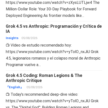
https://www.youtube.com/watch?v=zXysLUTLjw4 The
Million-Dollar Role: Your 30-Day Playbook for Forward
Deployed Engineering As frontier models like…
Grok 4.5 vs Anthropic: Programación y Crítica de
IA
Insights
05/08/2026
📺 Vídeo de estudio recomendado hoy:
https://www.youtube.com/watch?v=yTolO_nxJiU Grok
4.5, legionarios romanos y el colapso moral de Anthropic
Programar vuelve a…
Grok 4.5 Coding: Roman Legions & The
Anthropic Critique
『English』
05/08/2026
📺 Today’s recommended deep-dive video:
https://www.youtube.com/watch?v=yTolO_nxJiU Grok
vs. The “Digital God”: Building Roman Legions and