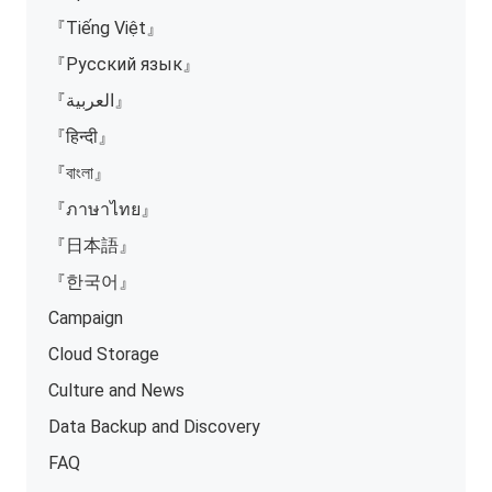
『Tiếng Việt』
『Русский язык』
『العربية』
『हिन्दी』
『বাংলা』
『ภาษาไทย』
『日本語』
『한국어』
Campaign
Cloud Storage
Culture and News
Data Backup and Discovery
FAQ