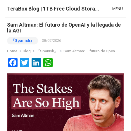
TeraBox Blog | 1TB Free Cloud Storage & All-in-One AI Space
MENU
Sam Altman: El futuro de OpenAI y la llegada de
la AGI
『Spanish』
08/07/2026
Home
Blog
『Spanish』
Sam Altman: El futuro de OpenAI y la llegada de la AGI
F
T
Li
W
a
wi
n
h
ce
tt
ke
at
b
er
dI
s
o
n
A
o
p
k
p