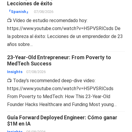
Lecciones de éxito
『Spanish』
07/08/2026
📺 Vídeo de estudio recomendado hoy:
https://www.youtube.com/watch?v=H5PVSRICsds De
la pobreza al éxito: Lecciones de un emprendedor de 23
años sobre…
23-Year-Old Entrepreneur: From Poverty to
MedTech Success
Insights
07/08/2026
📺 Today’s recommended deep-dive video:
https://www.youtube.com/watch?v=H5PVSRICsds
From Poverty to MedTech: How This 23-Year-Old
Founder Hacks Healthcare and Funding Most young…
Guía Forward Deployed Engineer: Cómo ganar
$1M en IA
Insights
05/08/2026