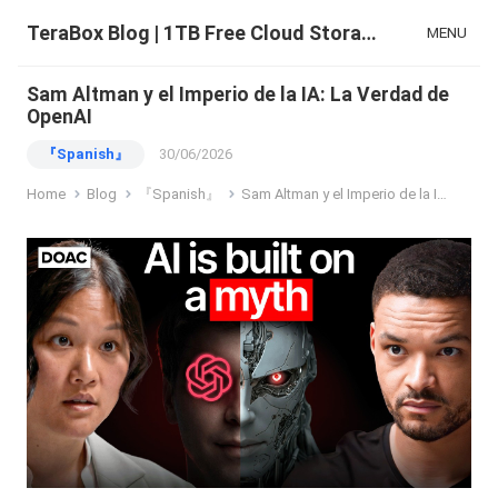
TeraBox Blog | 1TB Free Cloud Storage & All-in-One AI Space
MENU
Sam Altman y el Imperio de la IA: La Verdad de
OpenAI
『Spanish』
30/06/2026
Home
Blog
『Spanish』
Sam Altman y el Imperio de la IA: La Verdad de OpenAI