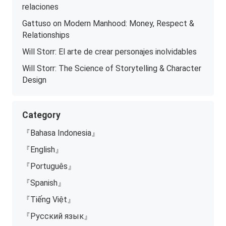
relaciones
Gattuso on Modern Manhood: Money, Respect &
Relationships
Will Storr: El arte de crear personajes inolvidables
Will Storr: The Science of Storytelling & Character
Design
Category
『Bahasa Indonesia』
『English』
『Português』
『Spanish』
『Tiếng Việt』
『Русский язык』