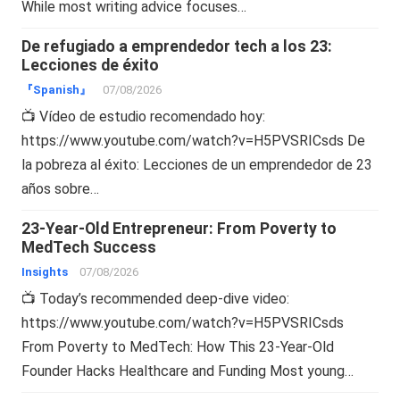
While most writing advice focuses…
De refugiado a emprendedor tech a los 23:
Lecciones de éxito
『Spanish』
07/08/2026
📺 Vídeo de estudio recomendado hoy:
https://www.youtube.com/watch?v=H5PVSRICsds De
la pobreza al éxito: Lecciones de un emprendedor de 23
años sobre…
23-Year-Old Entrepreneur: From Poverty to
MedTech Success
Insights
07/08/2026
📺 Today’s recommended deep-dive video:
https://www.youtube.com/watch?v=H5PVSRICsds
From Poverty to MedTech: How This 23-Year-Old
Founder Hacks Healthcare and Funding Most young…