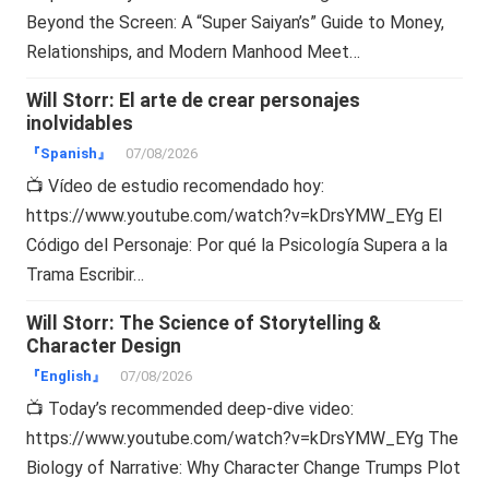
Beyond the Screen: A “Super Saiyan’s” Guide to Money,
Relationships, and Modern Manhood Meet…
Will Storr: El arte de crear personajes
inolvidables
『Spanish』
07/08/2026
📺 Vídeo de estudio recomendado hoy:
https://www.youtube.com/watch?v=kDrsYMW_EYg El
Código del Personaje: Por qué la Psicología Supera a la
Trama Escribir…
Will Storr: The Science of Storytelling &
Character Design
『English』
07/08/2026
📺 Today’s recommended deep-dive video:
https://www.youtube.com/watch?v=kDrsYMW_EYg The
Biology of Narrative: Why Character Change Trumps Plot