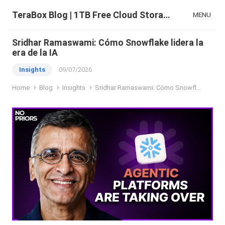
TeraBox Blog | 1TB Free Cloud Storage & All-in-One AI Space
MENU
Sridhar Ramaswami: Cómo Snowflake lidera la
era de la IA
Insights
09/07/2026
Home
Blog
Insights
Sridhar Ramaswami: Cómo Snowflake lidera la era de la IA