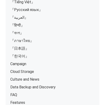
『Tiếng Việt』
『Русский язык』
『العربية』
『हिन्दी』
『বাংলা』
『ภาษาไทย』
『日本語』
『한국어』
Campaign
Cloud Storage
Culture and News
Data Backup and Discovery
FAQ
Features