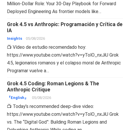
Million-Dollar Role: Your 30-Day Playbook for Forward
Deployed Engineering As frontier models like…
Grok 4.5 vs Anthropic: Programación y Crítica de
IA
Insights
05/08/2026
📺 Vídeo de estudio recomendado hoy:
https://www.youtube.com/watch?v=yTolO_nxJiU Grok
4.5, legionarios romanos y el colapso moral de Anthropic
Programar vuelve a…
Grok 4.5 Coding: Roman Legions & The
Anthropic Critique
『English』
05/08/2026
📺 Today’s recommended deep-dive video:
https://www.youtube.com/watch?v=yTolO_nxJiU Grok
vs. The “Digital God”: Building Roman Legions and
Debunking Anthropic While coding an…