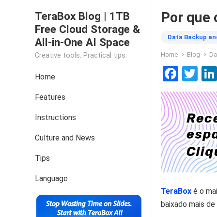
Por que 
TeraBox Blog | 1TB
Free Cloud Storage &
Data Backup an
All-in-One AI Space
Home
Blog
Da
Creative tools. Practical tips.
F
T
Home
a
wi
Features
ce
tt
b
er
Instructions
o
Culture and News
o
Tips
k
Language
TeraBox
é o mai
baixado mais de