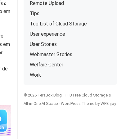
faz
Remote Upload
to em
Tips
Top List of Cloud Storage
User experience
De
es em
User Stories
r.
Webmaster Stories
Welfare Center
r de
Work
© 2026 TeraBox Blog | 1TB Free Cloud Storage &
All-in-One AI Space -
WordPress Theme
by
WPEnjoy