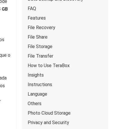
pode
FAQ
5 GB
Features
File Recovery
File Share
os
File Storage
 que o
File Transfer
How to Use TeraBox
Insights
cada
Instructions
ços
Language
r
Others
Photo Cloud Storage
Privacy and Security