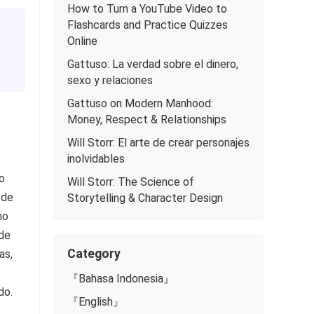
How to Turn a YouTube Video to
Flashcards and Practice Quizzes
Online
Gattuso: La verdad sobre el dinero,
sexo y relaciones
Gattuso on Modern Manhood:
Money, Respect & Relationships
Will Storr: El arte de crear personajes
inolvidables
o
Will Storr: The Science of
 de
Storytelling & Character Design
ho
de
Category
as,
『Bahasa Indonesia』
do.
『English』