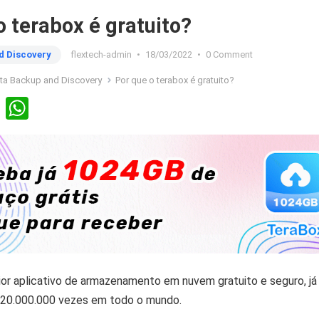
o terabox é gratuito?
d Discovery
flextech-admin
•
18/03/2022
•
0 Comment
ta Backup and Discovery
Por que o terabox é gratuito?
Li
W
n
h
ke
at
dI
s
n
A
p
p
or aplicativo de armazenamento em nuvem gratuito e seguro, já 
 20.000.000 vezes em todo o mundo.