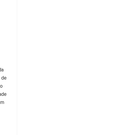
da
a de
to
ade
em