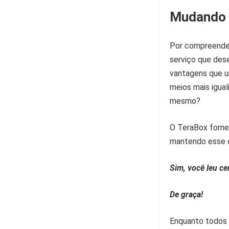
Mudando 
Por compreender
serviço que dese
vantagens que u
meios mais igua
mesmo?
O
TeraBox
forne
mantendo esse 
Sim, você leu ce
De graça!
Enquanto todos 