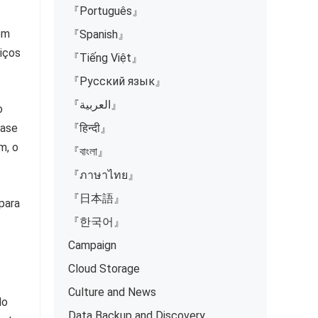
『Português』
em
『Spanish』
iços
『Tiếng Việt』
『Русский язык』
『العربية』
o
uase
『हिन्दी』
m, o
『বাংলা』
『ภาษาไทย』
『日本語』
para
『한국어』
Campaign
Cloud Storage
Culture and News
lo
Data Backup and Discovery