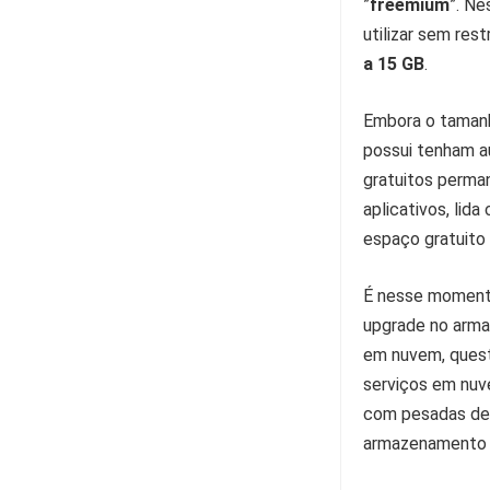
”
freemium
”. Ne
utilizar sem re
a 15 GB
.
Embora o tamanh
possui tenham a
gratuitos perma
aplicativos, lida
espaço gratuito
É nesse momento
upgrade no arma
em nuvem, questi
serviços em nuve
com pesadas des
armazenamento a