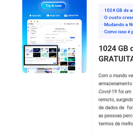
· 1024 GB de
· O custo cres
· Mudando a 
· Como isso é 
1024 GB 
GRATUITA
Com o mundo ven
armazenamento e
Covid-19
foi um 
remoto, surgind
de dados de for
as pessoas per
termos de melho