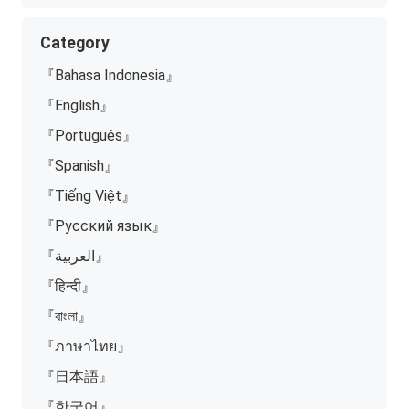
Category
『Bahasa Indonesia』
『English』
『Português』
『Spanish』
『Tiếng Việt』
『Русский язык』
『العربية』
『हिन्दी』
『বাংলা』
『ภาษาไทย』
『日本語』
『한국어』