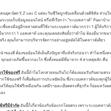
คนยุค Gen Y, Z และ C แต่ละวันชีวิตถูกขับเคลื่อนด้วยดิจิทัล ส่วน
นระบบเก็บข้อมูลออนไลน์ หรือที่เรียกว่า “ระบบคลาวด์” กันมาบ้าง 
ะเชื่อคงมีอยู่อีกหลายคนที่ใช้งานระบบคลาวด์มากกว่า 1 ผู้ให้บริก
็มีมากกว่า 1 แอคเคาท์ และคุณเคยสงสัยมั้ยว่าทำไม่ ต้องมีมากขนา
็นจริง คุณก็สามารถบริหารจัดการอย่างอยู่หมัดได้ในคลาวด์เดียว
ำของดี ต้องขอย้อนให้เห็นถึงปัญหาที่แท้จริงก่อนว่า ทำไมหนึ่งค
ุกอย่างเกิดขึ้นจากอะไร ซึ่งทั้งหมดมีที่มาจาก 4 สาเหตุหลัก คือ
การใช้ของฟรี
อันนี้ถ้าไม่โลกสวยจนเกินไป ก็ต้องยอมรับกันตามตรง
ากใช้ของฟรี ก็เพื่อต้องการประหยัดเงิน ซึ่งระบบคลาวด์ของทุกผู้ให
สให้คุณใช้ฟรีเหมือนกัน แต่มีรายละเอียดตรงที่ธุรกิจ ก็ย่อมหวังผ
นเอง
ใช้ฟรีมีจำกัด
อันนี้ก็เกี่ยวข้องกับข้อแรกโดยตรง เพราะระบบคลาวด์