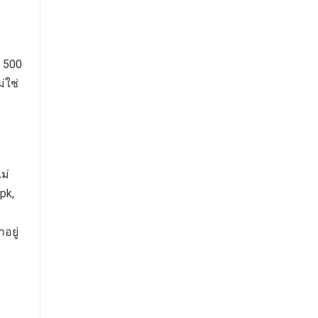
 500
่ใช่
ม่
pk,
อยู่