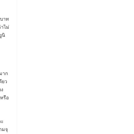
 บาท
่าไม่
ูนิ
ะมาก
ดียว
ยง
หรือ
ละ
ามจุ