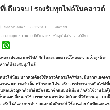
ที่เดียวจบ ! รองรับทุกไฟล์ในคลาวด์
flextech-admin
•
30/12/2021
•
1 Comment
oud Storage
TeraBox ที่เดียวจบ ! รองรับทุกไฟล์ในคลาวด์เดียว
Li
W
n
h
งเพลง เล่นเกม แชร์ไฟล์ อัปโหลดและดาวน์โหลดความเร็วสูงด้วย
ke
at
วด์ที่รองรับทุกไฟล์
dI
s
n
A
าปวดหัวไม่น้อย หากคุณต้องใช้คลาวด์หลายไดร์ฟและมีหลากแอคเคา
p
ปัญหาหน่วยความจำเต็ม หรือระบบไม่รองรับการทำงาน จนเปิดไฟล์ที่
p
ั้นพอแก้ปัญหาด้วยวิธีสมัครสมาชิกแบบพรีเมียม ก็กลัวใช้งานไม่คุ้
ถ้างั้นลองเปลี่ยนมาใช้ TeraBox คลาวด์ระดับโลก ที่ให้ความจุ 1TB ตั้
! รองรับไฟล์และการทำงานแบบมัลติทาสก์ ใช้งานง่าย บันทึกและแชร