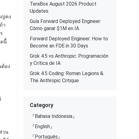
TeraBox August 2026 Product
Updates
ใหญ่คง
Guía Forward Deployed Engineer:
ถ้า
Cómo ganar $1M en IA
าร
Forward Deployed Engineer: How to
ดนี้
Become an FDE in 30 Days
Grok 4.5 vs Anthropic: Programación
y Crítica de IA
นต้อง
Grok 4.5 Coding: Roman Legions &
The Anthropic Critique
้
Category
ล
『Bahasa Indonesia』
『English』
ส่วน
『Português』