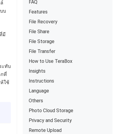
FAQ
ล์
ะบบ
Features
File Recovery
File Share
่มี
File Storage
File Transfer
How to Use TeraBox
ระทับ
Insights
กที่
Instructions
ห้ใช้
Language
Others
Photo Cloud Storage
Privacy and Security
Remote Upload