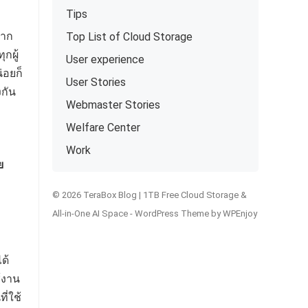
Tips
มาก
Top List of Cloud Storage
กผู้
User experience
่อยก็
User Stories
งกัน
Webmaster Stories
Welfare Center
Work
ย
© 2026 TeraBox Blog | 1TB Free Cloud Storage &
All-in-One AI Space -
WordPress Theme
by
WPEnjoy
ด้
้งาน
ี่ใช้