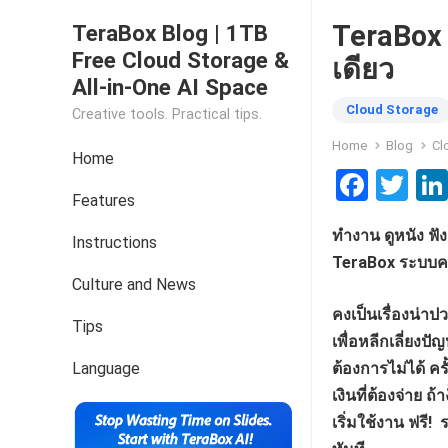
TeraBox 
TeraBox Blog | 1TB
Free Cloud Storage &
เดียว
All-in-One AI Space
Cloud Storage
Creative tools. Practical tips.
Home
Blog
Cl
Home
F
T
Features
a
wi
ทำงาน ดูหนัง ฟั
ce
tt
Instructions
TeraBox ระบบคลา
b
er
Culture and News
o
คงเป็นเรื่องน่
Tips
o
เพื่อหลีกเลี่ยง
k
Language
ต้องการไม่ได้ คร
เงินที่ต้องจ่าย 
เริ่มใช้งาน ฟรี