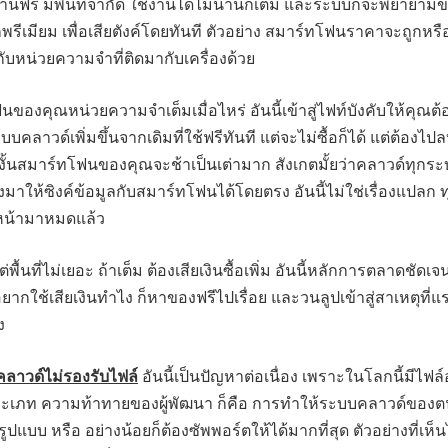
งานฟรี มีพื้นที่จำกัด ใช้งานได้ไม่นานก็เต็ม และระบบก็จะพยายาม
รีเมียม เพื่อเสียตังค์โดยทันที ตัวอย่าง สมาร์ทโฟนราคาจะถูกหร
ู่กับหน่วยความจำที่ติดมากับเครื่องด้วย
ของคุณหน่วยความจำเต็มเมื่อไหร่ อันนี้เข้าสู่ไฟท์บังคับให้คุณต้
บบคลาวด์เพิ่มขึ้นจากเดิมที่ใช้ฟรีทันที แต่จะไม่ซื้อก็ได้ แต่ต้องไป
ม่งั้นสมาร์ทโฟนของคุณจะช้าเป็นเต่ามาก สังเกตมั้ยว่าคลาวด์ทุกร
งมาให้ซิงค์ข้อมูลกับสมาร์ทโฟนได้โดยตรง อันนี้ไม่ใช่เรื่องแปลก ท
งหน้ามาหมดแล้ว
ต่พื้นที่ไม่เยอะ ถ้าเต็ม ต้องเสียเงินซื้อเพิ่ม อันนี้หลักการตลาดชัดเจ
อยากใช้เสียเงินทำไง ก็หาของฟรีไปเรื่อย และวนลูปเข้าสู่สาเหตุที่แ
ง
บคลาวด์ไม่รองรับไฟล์
อันนี้เป็นปัญหาต่อเนื่อง เพราะในโลกนี้มีไฟล์อ
เภท ความท้าทายของผู้พัฒนา ก็คือ การทำให้ระบบคลาวด์ของต
ูปแบบ หรือ อย่างน้อยก็ต้องซัพพอร์ตให้ได้มากที่สุด ตัวอย่างที่เห็น