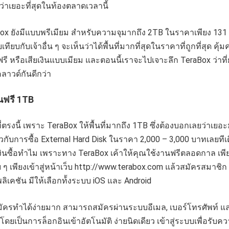
ว่าเยอะที่สุดในท้องตลาดเวลานี้
ox ยังมีแบบพรีเมียม สำหรับความจุมากถึง 2TB ในราคาเพียง 131
บเทียบกับเจ้าอื่น ๆ จะเห็นว่าได้พื้นที่มากที่สุดในราคาที่ถูกที่สุด คุ้มค
รี หรือเสียเงินแบบเมียม และตอนนี้เราจะไปเจาะลึก TeraBox ว่าที่ย
าวด์กันดีกว่า
านฟรี 1TB
ที่ตรงนี้ เพราะ TeraBox ให้พื้นที่มากถึง 1TB ซึ่งต้องบอกเลยว่าเยอ
วกับการซื้อ External Hard Disk ในราคา 2,000 – 3,000 บาทเลยทีเ
งินซื้อทำไม เพราะทาง TeraBox เค้าให้คุณใช้งานฟรีตลอดกาล เพี
ๆ เพียงเข้าสู่หน้าเว็บ
http://www.terabox.com
แล้วสมัครสมาชิก 
เคชัน มีให้เลือกท้้งระบบ iOS และ Android
มัครทำได้ง่ายมาก สามารถสมัครผ่านระบบอีเมล, เบอร์โทรศัพท์ แ
 โดยเป็นการล็อกอินเข้าอัตโนมัติ ง่ายนิดเดียว เข้าสู่ระบบเพื่อรับคว