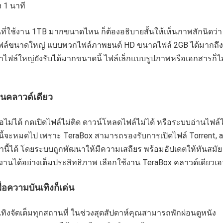
 1 นาที
นที่ใช้งาน 1TB มากขนาดไหน ก็ต้องอธิบายสั้นให้เห็นภาพสักนิดว่า
ล์ขนาดใหญ่ แบบพวกไฟล์ภาพยนต์ HD ขนาดไฟล์ 2GB ได้มากถึง
 ถ้าไฟล์ใหญ่ยังรับได้มากขนาดนี้ ไฟล์เล็กแบบรูปภาพหรือเอกสารก็ไม
ในคลาวด์เดียว
ีโอไม่ได้ กดเปิดไฟล์ไม่ติด ดาวน์โหลดไฟล์ไม่ได้ หรือระบบอ่านไฟล์ไ
ี้จะหมดไป เพราะ TeraBox สามารถรองรับการเปิดไฟล์ Torrent, a
่านี้ได้ โดยระบบถูกพัฒนาให้มีความเสถียร พร้อมอัปเดตให้ทันสมัย
านได้อย่างเต็มประสิทธิภาพ เลือกใช้งาน TeraBox คลาวด์เดียวเอา
ื่อความบันเทิงก็เด่น
ิงจัดเต็มทุกสถานที่ ในช่วงสุดสัปดาห์คุณสามารถพักผ่อนดูหนัง