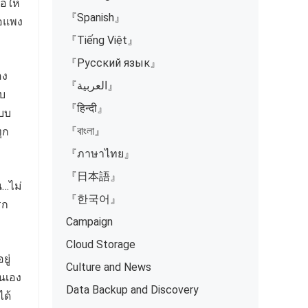
ขอให้
『Spanish』
ือแพง
『Tiếng Việt』
『Русский язык』
อง
『العربية』
ลบ
『हिन्दी』
ะบบ
『বাংলা』
ุก
『ภาษาไทย』
『日本語』
น…ไม่
『한국어』
รก
Campaign
Cloud Storage
ยู่
Culture and News
นเอง
Data Backup and Discovery
ได้