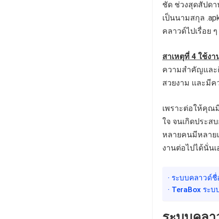
ชัด ช่วงสุดสัป
เป็นนามสกุล .ap
คลาวด์ไปเรื่อย ๆ
สาเหตุที่ 4 ใช้ง
ความสำคัญและตื
สวยงาม และมีคว
เพราะต่อให้คุณม
ใจ จนเกิดประสบกา
หลายคนมีหลายแอค
งานต่อไปได้นั่นเ
· ระบบคลาวด์ชื่อ
· TeraBox ระบบค
ระบบคลาวด์