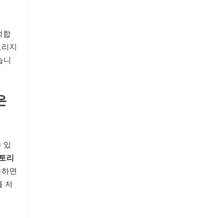
적합
토리지
습니
은
 있
스토리
용하면
를 저