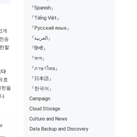
『Spanish』
『Tiếng Việt』
『Русский язык』
없게
『العربية』
 전송
제한할
『हिन्दी』
『বাংলা』
『ภาษาไทย』
보다
『日本語』
 유효
권한을
『한국어』
다.
Campaign
Cloud Storage
Culture and News
Data Backup and Discovery