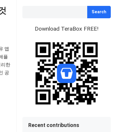
것
Search
Download TeraBox FREE!
유 앱
 애플
편리한
인 공
Recent contributions