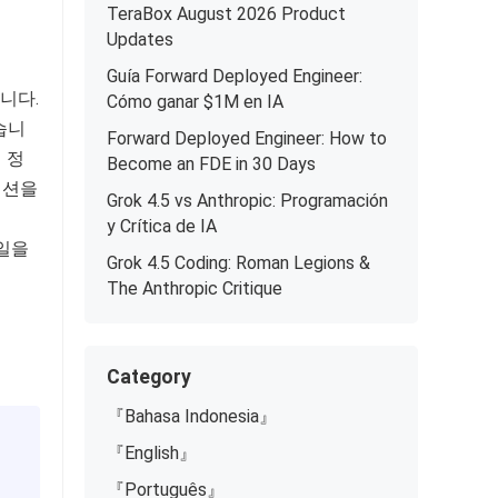
TeraBox August 2026 Product
Updates
Guía Forward Deployed Engineer:
니다.
Cómo ganar $1M en IA
습니
Forward Deployed Engineer: How to
 정
Become an FDE in 30 Days
이션을
Grok 4.5 vs Anthropic: Programación
y Crítica de IA
파일을
Grok 4.5 Coding: Roman Legions &
The Anthropic Critique
Category
『Bahasa Indonesia』
『English』
『Português』