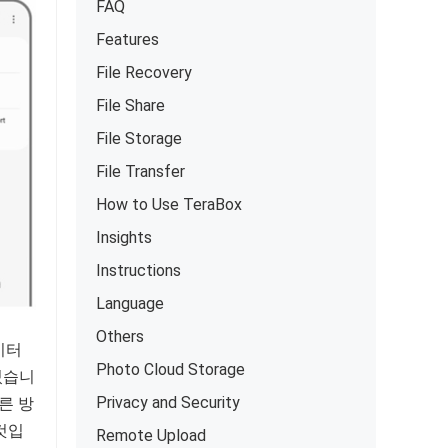
FAQ
Features
File Recovery
File Share
File Storage
File Transfer
How to Use TeraBox
Insights
Instructions
Language
Others
이터
Photo Cloud Storage
있습니
Privacy and Security
른 방
것입
Remote Upload