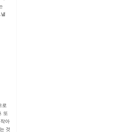
는
보낼
므로
. 또
 작아
는 것