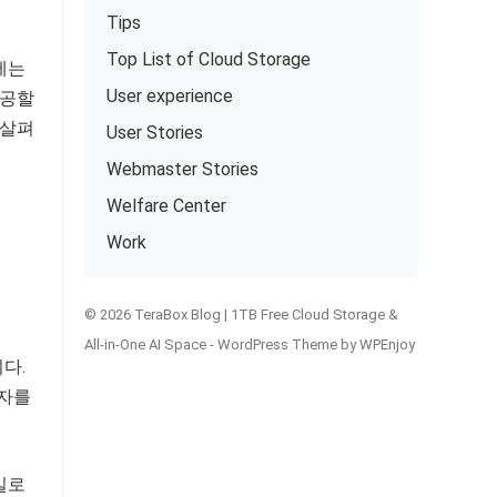
Tips
Top List of Cloud Storage
에는
User experience
제공할
 살펴
User Stories
Webmaster Stories
Welfare Center
Work
© 2026 TeraBox Blog | 1TB Free Cloud Storage &
All-in-One AI Space -
WordPress Theme
by
WPEnjoy
다.
당자를
일로