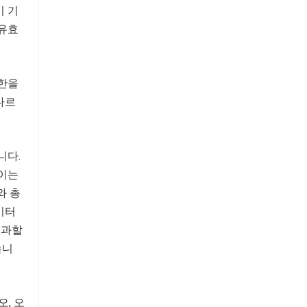
이 기
 유효
권한을
다르
니다.
 이는
와 총
이터
초과할
습니
, 오