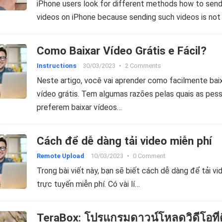
iPhone users look for different methods how to send
Premiumがあれば、邪魔されることなく、大切なフ
videos on iPhone because sending such videos is not
ルにだけ集中することができます。もう邪魔もポッ
ップも広告もありません！ ファイル転送…
Como Baixar Vídeo Grátis e Fácil?
Instructions
30/03/2023
•
2 Comments
Neste artigo, você vai aprender como facilmente bai
vídeo grátis. Tem algumas razões pelas quais as pes
preferem baixar vídeos…
Cách để dễ dàng tải video miễn phí
Remote Upload
10/03/2023
•
0 Comment
Trong bài viết này, bạn sẽ biết cách dễ dàng để tải vi
trực tuyến miễn phí. Có vài lí…
TeraBox: โปรแกรมดาวน์โหลดวิดีโอที่ด