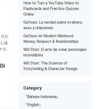
How to Turn a YouTube Video to
Flashcards and Practice Quizzes
Online
Gattuso: La verdad sobre el dinero,
sexo y relaciones
Gattuso on Modern Manhood:
チスピ
Money, Respect & Relationships
申し込
クラ
Will Storr: El arte de crear personajes
inolvidables
ルア
ださ
Will Storr: The Science of
Di
Storytelling & Character Design
料ト
ス 総保
Category
くの
ドス
『Bahasa Indonesia』
しか
『English』
に欠