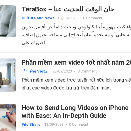
かせないものとなり、より多くのストレージが必要
TeraBox – حان الوقت للحديث عنا
るかもしれません。この場合、TeraBox Premiumは2
Culture and News
07/10/2023
•
0 Comment
のクラウドストレージのオプションを提供いたしま
ء كنت مهووساً بالتكنولوجي وتبحث دائماً عن أفضل تخزين
個人用Vaultスペース：有料ユーザーは、機密ファ
سحابي أو مستخدماً عادياً تحتاج إلى مساحة تخزين إضافية
のパスワードロックした、より大きな個人用Vault
لصورك على…
スを利用することができます。無料プランには200M
個人用Vaultが含まれていますが、TeraBox Premiu
Phần mềm xem video tốt nhất năm 
2TBまで増や、クラウドストレージ全体があなたの
タル金庫になります。クラウドデータセキュリティ
『Tiếng Việt』
22/09/2023
•
0 Comment
要が高い企業や個人に最適です。 ゴミ箱の保存時間
Phần mềm xem video trực tuyến rất hữu ích trong vi
う一つの安全上の利点は、ゴミ箱でファイルを復元
phát các video được lưu trữ trên đám mây…
る期間が延長されることです。TeraBoxの無料プラ
は削除後10日以内、定額プランでは30日以内にフ
How to Send Long Videos on iPhone
を復元することができます。これにより、誤削除し
with Ease: An In-Depth Guide
まったファイルを復元するための時間を確保できる
File Share
13/09/2023
•
0 Comment
でなく、安心感も得られます。 広告なし：TeraBox