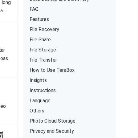
 long
ァイ
FAQ
 a…
プア
Features
File Recovery
File Share
File Storage
xar
soas
File Transfer
How to Use TeraBox
Insights
Instructions
Language
deo
Others
Photo Cloud Storage
Privacy and Security
ี