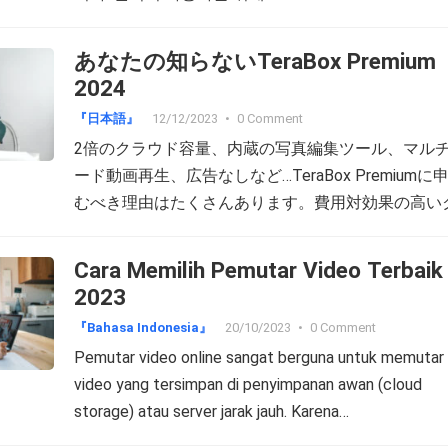
あなたの知らないTeraBox Premium
2024
『日本語』
12/12/2023
•
0 Comment
2倍のクラウド容量、内蔵の写真編集ツール、マル
ード動画再生、広告なしなど…TeraBox Premiumに
むべき理由はたくさんあります。費用対効果の高い
ウドストレージを探している人も、TeraBoxのレベ
ップを考えている人も、この記事を是非参考してく
Cara Memilih Pemutar Video Terbaik 
い。TeraBox Premiumの最新特典と価格、そして無
2023
ライの裏技をご紹介します。 Download 1 TB Cloud
『Bahasa Indonesia』
20/10/2023
•
0 Comment
Storage Free TeraBox Free対Premium 保存スペー
Pemutar video online sangat berguna untuk memutar
存スペース：1TBの無料クラウドストレージは、多
video yang tersimpan di penyimpanan awan (cloud
ユーザーがTeraBoxに惹かれた理由であり、クラウ
storage) atau server jarak jauh. Karena…
トレージ市場において、他に類を見ない存在です。
し、時間が経つにつれ、TeraBoxがデジタルライフ