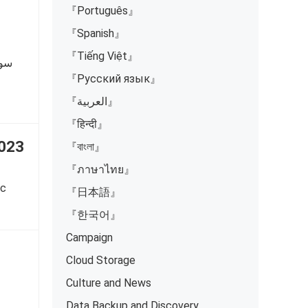
『Português』
にな
『Spanish』
TB
す。
『Tiếng Việt』
سوا
イル用
『Русский язык』
スペー
『العربية』
Bの
『हिन्दी』
mでは
2023
デジ
『বাংলা』
の需
『ภาษาไทย』
：も
ệc
『日本語』
でき
『한국어』
ンで
Campaign
ァイル
てし
Cloud Storage
だけ
Culture and News
Data Backup and Discovery