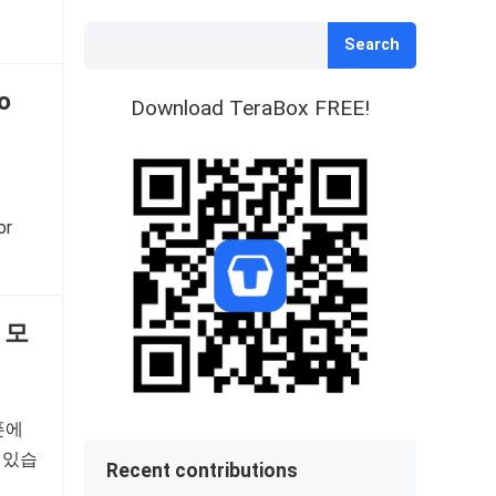
Search
o
Download TeraBox FREE!
or
폰에
 있습
Recent contributions