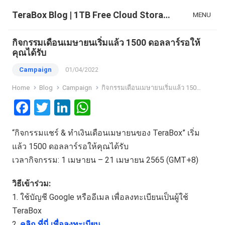
TeraBox Blog | 1TB Free Cloud Storage & All-in-One AI Space
MENU
กิจกรรมเดือนเมษายนเริ่มแล้ว 1500 ดอลลาร์รอให้
คุณได้รับ
Campaign
01/04/2022
Home
Blog
Campaign
กิจกรรมเดือนเมษายนเริ่มแล้ว 1500 ดอลลาร์รอให้คุณได้รับ
F
T
Li
W
a
wi
n
h
“กิจกรรมแชร์ & ทำเงินเดือนเมษายนของ TeraBox” เริ่ม
ce
tt
ke
at
แล้ว 1500 ดอลลาร์รอให้คุณได้รับ
b
er
dI
s
เวลากิจกรรม: 1 เมษายน – 21 เมษายน 2565 (GMT+8)
o
n
A
o
p
วิธีเข้าร่วม:
1. ใช้บัญชี Google หรืออีเมล เพื่อลงทะเบียนเป็นผู้ใช้
k
p
TeraBox
2.
คลิก ที่นี่ เพื่อลงทะเบียน