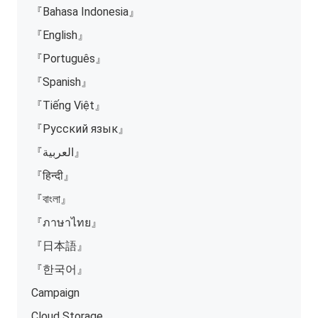
『Bahasa Indonesia』
『English』
『Português』
『Spanish』
『Tiếng Việt』
『Русский язык』
『العربية』
『हिन्दी』
『বাংলা』
『ภาษาไทย』
『日本語』
『한국어』
Campaign
Cloud Storage