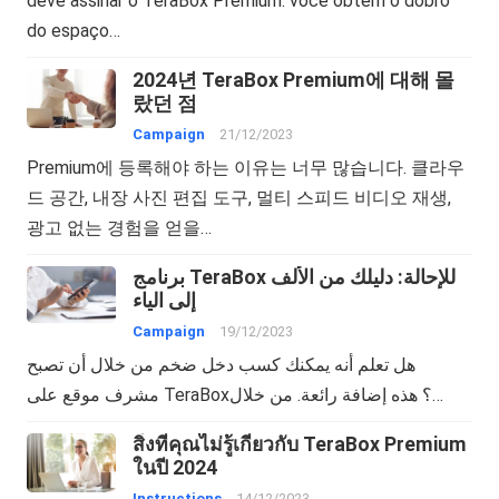
deve assinar o TeraBox Premium: você obtém o dobro
do espaço…
2024년 TeraBox Premium에 대해 몰
랐던 점
Campaign
21/12/2023
Premium에 등록해야 하는 이유는 너무 많습니다. 클라우
드 공간, 내장 사진 편집 도구, 멀티 스피드 비디오 재생,
광고 없는 경험을 얻을…
برنامج TeraBox للإحالة: دليلك من الألف
إلى الياء
Campaign
19/12/2023
هل تعلم أنه يمكنك كسب دخل ضخم من خلال أن تصبح
مشرف موقع على TeraBox؟ هذه إضافة رائعة. من خلال…
สิ่งที่คุณไม่รู้เกี่ยวกับ TeraBox Premium
ในปี 2024
Instructions
14/12/2023