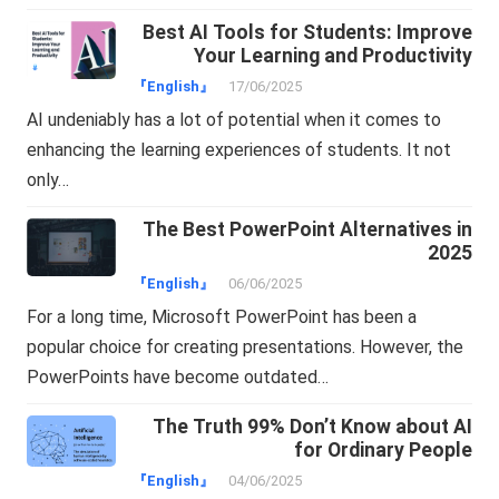
Best AI Tools for Students: Improve
Your Learning and Productivity
『English』
17/06/2025
AI undeniably has a lot of potential when it comes to
enhancing the learning experiences of students. It not
only…
The Best PowerPoint Alternatives in
2025
『English』
06/06/2025
For a long time, Microsoft PowerPoint has been a
popular choice for creating presentations. However, the
PowerPoints have become outdated…
The Truth 99% Don’t Know about AI
for Ordinary People
『English』
04/06/2025