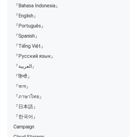
『Bahasa Indonesia』
『English』
『Português』
『Spanish』
『Tiếng Việt』
『Русский язык』
『العربية』
『हिन्दी』
『বাংলা』
『ภาษาไทย』
『日本語』
『한국어』
Campaign
Cloud Storage