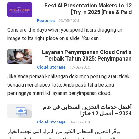
12 Best AI Presentation Makers to
Try in 2025 [Free & Paid]
Features
23/05/2025
Gone are the days when you spend hours dragging an
image to its right place on a slide. You can…
Layanan Penyimpanan Cloud Gratis
Terbaik Tahun 2025: Penyimpanan
Online dan Pencadangan Cloud
Cloud Storage
17/02/2025
Jika Anda pernah kehilangan dokumen penting atau tidak
sengaja menghapus foto, Anda pasti tahu betapa
pentingnya memiliki layanan penyimpanan cloud…
أفضل خدمات التخزين السحابي في عام
2024 – أفضل 12 خيارًا
Cloud Storage
08/11/2024
يوفّر التخزين السحابي الكثير من المزايا التي تجعله الخيار