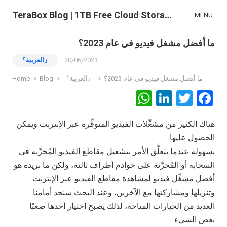
TeraBox Blog | 1TB Free Cloud Storage & All-in-One AI Space
MENU
ما أفضل مشغل فيديو في عام 2023؟
20/06/2023
『العربية』
ما أفضل مشغل فيديو في عام 2023؟
『العربية』
Blog
Home
W
Li
T
F
h
n
wi
a
هناك الكثير من مشغِّلات الفيديو المتوفِّرة عبر الإنترنت ويمكن
at
ke
tt
ce
الحصول عليها
s
dI
er
b
بسهولة عندما يتعلَّق الأمر بتشغيل مقاطع الفيديو المُخزَّنة في
A
n
o
السحابة أو المُخزَّنة على خوادم أطراف ثالثة، ولكن ما نريده هو
p
o
أفضل مشغِّل فيديو لمشاهدة مقاطع الفيديو عبر الإنترنت
p
k
وتنزيلها ومشاركتها مع الآخرين، وعند البحث سنجد أمامنا
العديد من الخيارات المتاحة، لذلك يصبح اختيار أحدها صعبًا
بعض الشيء.