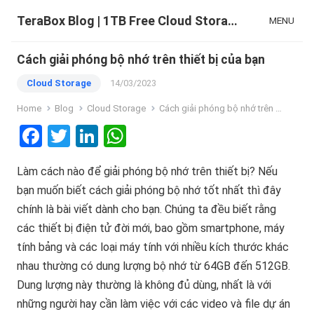
TeraBox Blog | 1TB Free Cloud Storage & All-in-One AI Space
MENU
Cách giải phóng bộ nhớ trên thiết bị của bạn
Cloud Storage
14/03/2023
Home
Blog
Cloud Storage
Cách giải phóng bộ nhớ trên thiết bị của bạn
F
T
Li
W
a
wi
n
h
Làm cách nào để giải phóng bộ nhớ trên thiết bị? Nếu
ce
tt
ke
at
bạn muốn biết cách giải phóng bộ nhớ tốt nhất thì đây
b
er
dI
s
chính là bài viết dành cho bạn. Chúng ta đều biết rằng
o
n
A
các thiết bị điện tử đời mới, bao gồm smartphone, máy
o
p
tính bảng và các loại máy tính với nhiều kích thước khác
k
p
nhau thường có dung lượng bộ nhớ từ 64GB đến 512GB.
Dung lượng này thường là không đủ dùng, nhất là với
những người hay cần làm việc với các video và file dự án