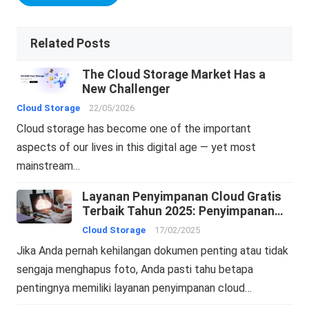
Related Posts
The Cloud Storage Market Has a
New Challenger
Cloud Storage
22/05/2026
Cloud storage has become one of the important
aspects of our lives in this digital age — yet most
mainstream…
Layanan Penyimpanan Cloud Gratis
Terbaik Tahun 2025: Penyimpanan
Online dan Pencadangan Cloud
Cloud Storage
17/02/2025
Jika Anda pernah kehilangan dokumen penting atau tidak
sengaja menghapus foto, Anda pasti tahu betapa
pentingnya memiliki layanan penyimpanan cloud…