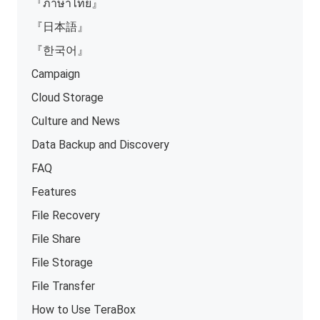
『ภาษาไทย』
『日本語』
『한국어』
Campaign
Cloud Storage
Culture and News
Data Backup and Discovery
FAQ
Features
File Recovery
File Share
File Storage
File Transfer
How to Use TeraBox