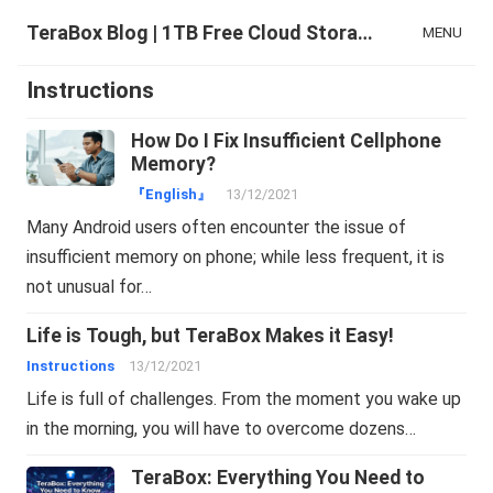
TeraBox Blog | 1TB Free Cloud Storage & All-in-One AI Space
MENU
Instructions
How Do I Fix Insufficient Cellphone
Memory?
『English』
13/12/2021
Many Android users often encounter the issue of
insufficient memory on phone; while less frequent, it is
not unusual for…
Life is Tough, but TeraBox Makes it Easy!
Instructions
13/12/2021
Life is full of challenges. From the moment you wake up
in the morning, you will have to overcome dozens…
TeraBox: Everything You Need to