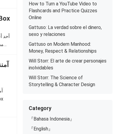
How to Turn a YouTube Video to
Flashcards and Practice Quizzes
كل ما ت TeraBox
Online
Gattuso: La verdad sobre el dinero,
sexo y relaciones
Gattuso on Modern Manhood:
مساحة تخزين سحابية مجانية تبلغ 1 تيرابايت. كما تحتوي على…
Money, Respect & Relationships
Will Storr: El arte de crear personajes
inolvidables
Will Storr: The Science of
Storytelling & Character Design
Category
『Bahasa Indonesia』
『English』