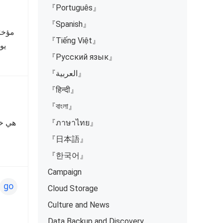
『Português』
『Spanish』
『Tiếng Việt』
『Русский язык』
『العربية』
『हिन्दी』
『বাংলা』
『ภาษาไทย』
『日本語』
『한국어』
Campaign
go
Cloud Storage
Culture and News
Data Backup and Discovery