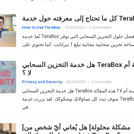
حتاج إلى معرفته حول خدمة
How to Use TeraBox
14/04/2023
•
2 Comments
تُعدّ خدمة TeraBox أحد أفضل حلول التخزين السحابي التي توفر
هل خدمة التخزين السحابي TeraBox آمنة أم
لا ؟
Privacy and Security
06/04/2023
•
0 Comment
هل خدمة التخزين السحابي TeraBox آمنة أم لا؟ هذه المقالة
سوف تبدد كل تساؤلاتك وشكوكك. لقد برزت خدمة TeraBox
في…
[مشكلة محلولة] هل يُعاني أيّ شخص من