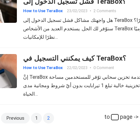
فشل تسجيل الدخول إلى TeraBox؟
How to Use TeraBox
23/02/2023
•
2 Comments
هل واجهتك مشاكل فشل تسجيل الدخول إلى TeraBox مؤخرًا؟
سنوّفر لك الحل. يستخدم العديد من الأشخاص TeraBox يوميًا
نظرًا للإمكانيات…
كيف يمكنني التسجيل في TeraBox؟
How to Use TeraBox
22/02/2023
•
0 Comment
إنَّ TeraBox هي خدمة تخزين سحابي توّفر للمستخدمين مساحة
تخزينية خالية تبلغ 1 تيرابايت بدون أيّ شروط ومجانية مدى
الحياة…
to
page ->
Previous
1
2