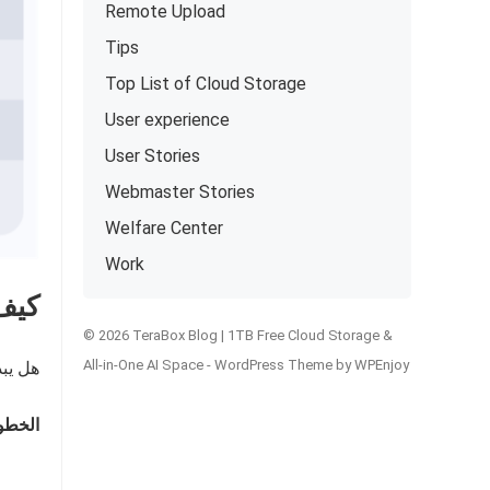
Remote Upload
Tips
Top List of Cloud Storage
User experience
User Stories
Webmaster Stories
Welfare Center
Work
كيف تن
© 2026 TeraBox Blog | 1TB Free Cloud Storage &
All-in-One AI Space -
WordPress Theme
by
WPEnjoy
هل يبد
الخطوة