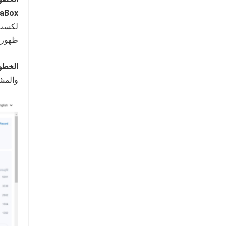
aBox
لكسب 
ظهوره
الخطوة
والمشا