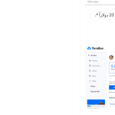
“. عندما تصل مكافآتك إلى 20 دولاراً *،