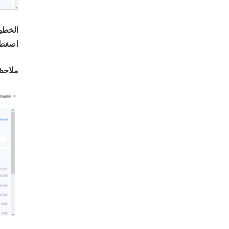
الخطوة
اضغط 
ملاحظ