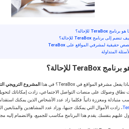
و برنامج TeraBox للإحالة؟
ف تنضم إلى برنامج TeraBox للإحالة؟
صص حقيقية لمشرفي المواقع على TeraBox
لأسئلة المتداولة
نامج TeraBox للإحالة؟
اذا يفعل مشرفو المواقع في TeraBox؟ في هذا
المشروع الترويجي الت
نطاق وصولك على منصات التواصل الاجتماعي، زادت إمكاناتك لتحويل ت
ب متبادلة ومعززة ذاتياً: فكلما زاد عدد الأشخاص الذين يمكنك استقدا
Te
، زادت الأموال التي يمكنك جنيها، وزاد عدد المشاهدين والمتابعين ا
 عليهم بنفسك. يقدم هذا البرنامج مكاسب للجميع، والانضمام إليه مجاني