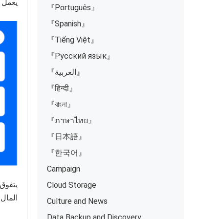
يعمل برنامج raBox
『Português』
『Spanish』
『Tiếng Việt』
『Русский язык』
『العربية』
『हिन्दी』
『বাংলা』
『ภาษาไทย』
『日本語』
『한국어』
Campaign
Cloud Storage
المال 
Culture and News
Data Backup and Discovery