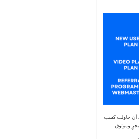
 سبق لك أن حاولت كسب
جزٍ وموثوق.