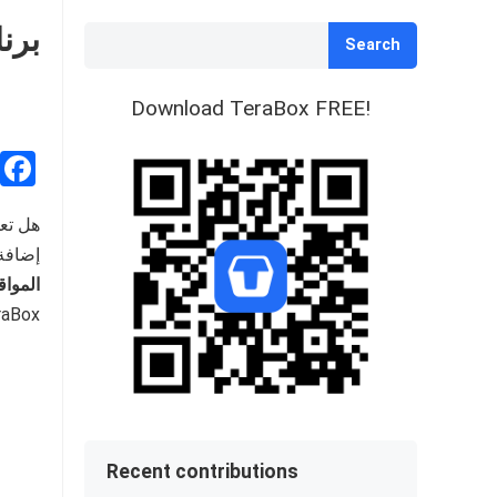
برنامج TeraBox للإحال
Search
Download TeraBox FREE!
إضافة 
المواق
TeraBox أيضاً. فلنتحدث عن أساسيات برنامج TeraBox 
Recent contributions