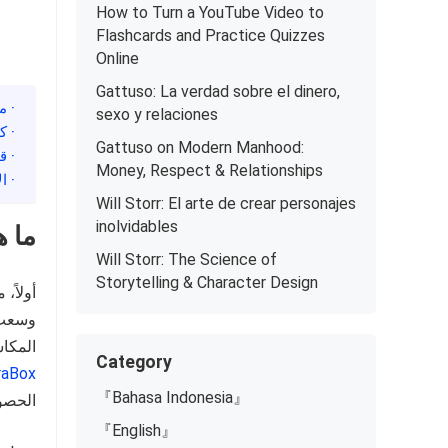
How to Turn a YouTube Video to
Flashcards and Practice Quizzes
Online
Gattuso: La verdad sobre el dinero,
· ما ه
sexo y relaciones
· كي
Gattuso on Modern Manhood:
· ق
Money, Respect & Relationships
· ا
Will Storr: El arte de crear personajes
inolvidables
ما هو بر
Will Storr: The Science of
Storytelling & Character Design
أولاً، م
وسعت 
المكاس
Category
raBox
『Bahasa Indonesia』
الحصول
『English』