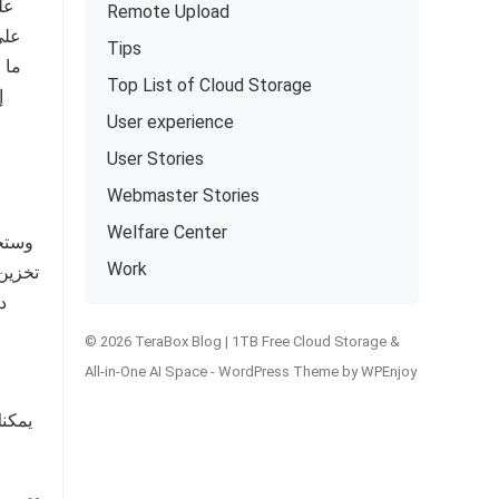
Remote Upload
Tips
ما 
Top List of Cloud Storage
User experience
User Stories
Webmaster Stories
Welfare Center
حمل aBox
Work
© 2026 TeraBox Blog | 1TB Free Cloud Storage &
All-in-One AI Space -
WordPress Theme
by
WPEnjoy
يمكنك