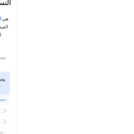
النس
الخاصية المميزة لـ TeraBox هي
ال
الفيد