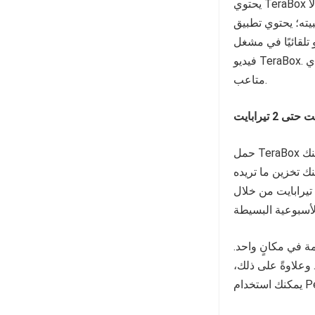
يحتوي TeraBox على فيديو مدمج يسمح لك بتشغيل مقاطع الفيديو مباشرةً على السحابة. لا
Ter على كل شيء مدمجًا به. كل
 تلقائيًا في مشغل
فيديو TeraBox. إنه سهل الاستخدام حتى للمبتدئين ويمكنهم تشغيل مقاطع الفيديو دون أي
متاعب.
نك
حدة أو 250 فيلمًا طويلًا. يمكنك تخزين ما تريده
دون دفع قرش واحد. كما يمكنك زيادة سعة التخزين المجانية هذه حتى 2 تيرابايت من خلال
ة في مكانٍ واحد.
 وعلاوةً على ذلك،