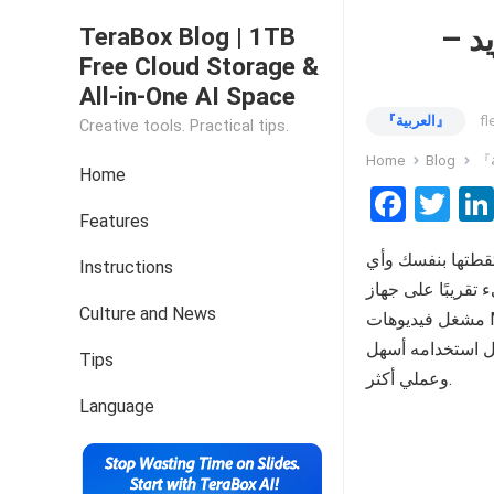
أندرويد –
TeraBox Blog | 1TB
Free Cloud Storage &
All-in-One AI Space
fl
『العربية』
Creative tools. Practical tips.
Home
Blog
Home
F
T
Features
a
wi
تقطتها بنفسك وأي
ce
tt
Instructions
ى جهاز Android الخاص بك. لكن بالرغم من ذلك تحتاج إلى استخدام أفضل
b
er
Culture and News
مشغل فيديوهات MP4 لأنظمة Android للحصول على أفضل تجربة ممكنة. يضمن مشغل
o
ل استخدامه أسهل
Tips
o
وعملي أكثر.
k
Language