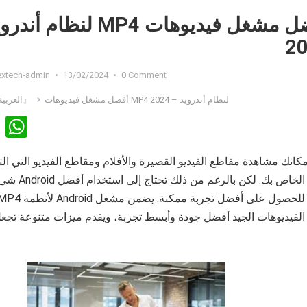
أفضل مشغل فيديوهات MP4 لنظام 
2
extech-admin
•
13/02/2024
•
0 Comment
أفضل مشغل فيديوهات MP4 لنظام أندرويد – 2024
『العربية』
Li
W
n
h
مكانك مشاهدة مقاطع الفيديو القصيرة والأفلام ومقاطع الفيديو التي ال
ke
at
شيء تقريبًا عل
dI
s
n
A
الفيديوهات الجيد أفضل جودة وأبسط تجربة، ويقدم ميزات متنوعة تجع
p
p