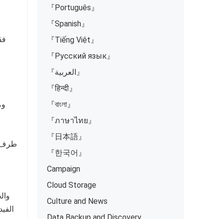
『Português』
『Spanish』
『Tiếng Việt』
『Русский язык』
『العربية』
『हिन्दी』
『বাংলা』
『ภาษาไทย』
『日本語』
طرف ثا
『한국어』
Campaign
Cloud Storage
وال
Culture and News
الفيد
Data Backup and Discovery