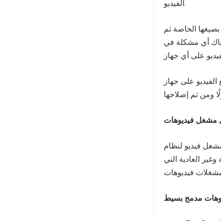
الفيديو.
بصيغها الخاصة ثم
 هناك أي مشكلة في
از Android الخاص بك،
عليك تجربة TeraBox، إنه في الواقع
وغير العادية التي
وهات مدمج بسيط