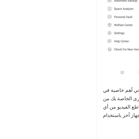
م خاصية في TeraBox هي المزامنة. تتم مزامنة كل ما تُحمّله إلى السحابة مع أجهزة
خرى الخاصة بك من
طع الفيديو من أي