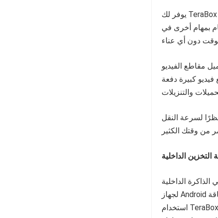
يوفر لك TeraBox سرعة تحميل وتنزيل ممتازة، حتى لا تضطر إلى الانتظار لفترة طويلة.
ام بمهام أخرى في
. يتم تحميل مقاطع الفيديو
فيديو كبيرة دفعة
ظرًا لسرعة النقل
التخزين الداخلية
الذاكرة الداخلية
لجهاز Android أو بطاقة SD، فسوف تمتلئ مساحة التخزين في وقت قصير. لذا بإمكانك
استخدام TeraBox ونقل جميع مقاطع الفيديو الخاصة بك إلى السحابة. وهذا سيوفر مساحة