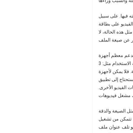
ه فيها. على سبيل
 تكون هناك مشكلة في البطاقة قد تؤدي إلى
ل هذه الحالة، لا
معظم أجهزة Android
تنسيقات الفيديو شائعة الاستخدام مثل: 3GP وMP4 وWebM وMKV، ومع ذلك لا تزال بعض
 دعم AVI، لذلك إذا كان الفيديو
ستحتاج إلى تطبيق
 الفيديو الأخرى.
ل الصيغة والدقة
 تتمكن من تشغيل
هو تلف عنوان ملف