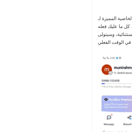
ة. كل ما عليك فعله
البقية. وبالطبع لن تفقد أبدًا أي مقاطع