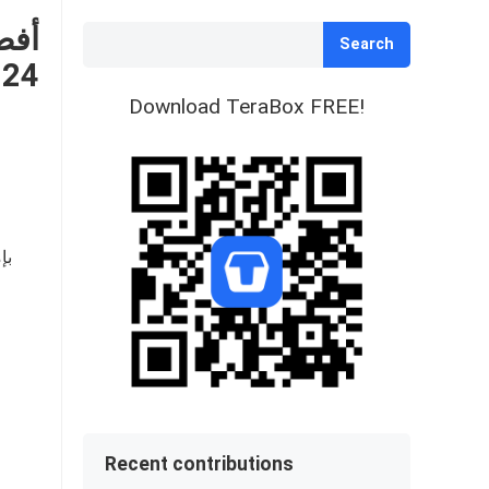
Search
024
Download TeraBox FREE!
بإ
Recent contributions