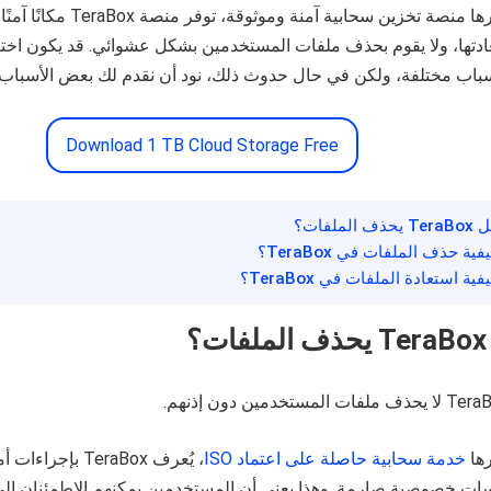
باعتبارها منصة تخزين سحابية آمنة ومو
دتها، ولا يقوم بحذف ملفات المستخدمين بشكل عشوائي. قد يكون اختفاء
باب مختلفة، ولكن في حال حدوث ذلك، نود أن نقدم لك بعض الأسباب و
Download 1 TB Cloud Storage Free
يحذف الملفات؟
يفية حذف الملفات في TeraBox؟
يفية استعادة الملفات في TeraBox؟
ت؟
رها
خدمة سحابية حاصلة على اعتماد ISO
، يُعرف TeraBox بإجر
ات خصوصية صارمة. وهذا يعني أن المستخدمين يمكنهم الاطمئنان إلى