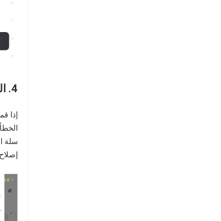
4. الحذف العرضي
إذا ق
سلة ال
إصلاح 