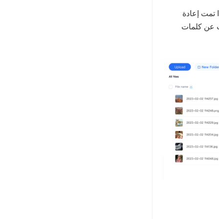
 تمت إعادة
يمكنك استخدام مربع البحث في TeraBox للبحث عن كلمات