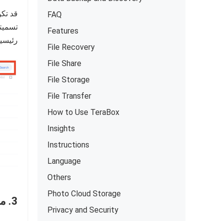
قد تكو
FAQ
Features
رئيسي
File Recovery
File Share
File Storage
File Transfer
How to Use TeraBox
Insights
Instructions
Language
Others
Photo Cloud Storage
3. مشكلة مزامنة الملفات
Privacy and Security