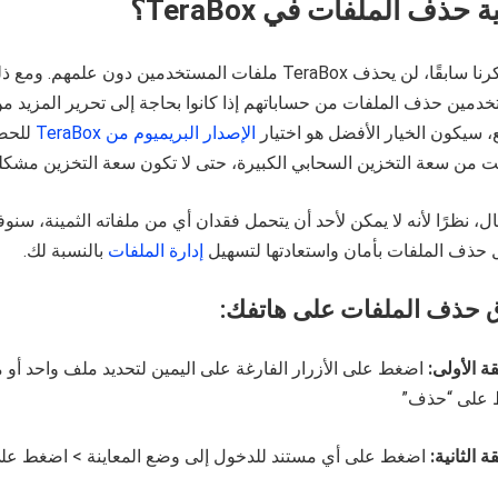
ية حذف الملفات في
TeraBox
؟
كما ذكرنا سابقًا، لن يحذف TeraBox ملفات المستخدمين دون علمهم.
دمين حذف الملفات من حساباتهم إذا كانوا بحاجة إلى تحرير المزيد م
، سيكون الخيار الأفضل هو اختيار
الإصدار البريميوم من TeraBox
يت من سعة التخزين السحابي الكبيرة، حتى لا تكون سعة التخزين مشكلة
ل، نظرًا لأنه لا يمكن لأحد أن يتحمل فقدان أي من ملفاته الثمينة، سنوف
 حذف الملفات بأمان واستعادتها لتسهيل
إدارة الملفات
بالنسبة لك.
حذف الملفات على هاتفك:
ة الأولى:
اضغط على الأزرار الفارغة على اليمين لتحديد ملف واحد أو 
على “حذف”
ة الثانية:
اضغط على أي مستند للدخول إلى وضع المعاينة > اضغط ع