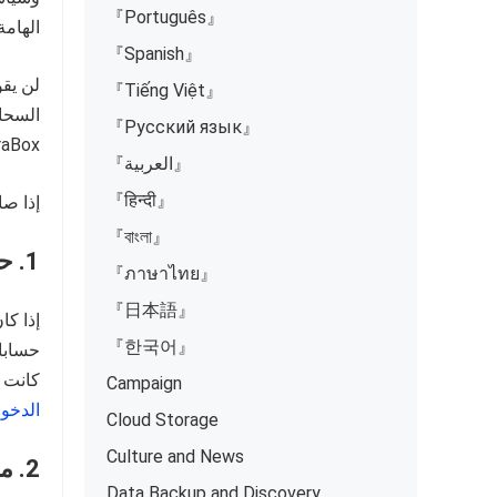
『Português』
الهامة
『Spanish』
『Tiếng Việt』
السحاب
『Русский язык』
aBox.
『العربية』
『हिन्दी』
إذا صا
『বাংলা』
1. حساب تسجيل دخول خاطئ
『ภาษาไทย』
『日本語』
『한국어』
حسابا
كانت ه
Campaign
الدخول إل
Cloud Storage
Culture and News
2. مجلد ضائع أو منقول
Data Backup and Discovery