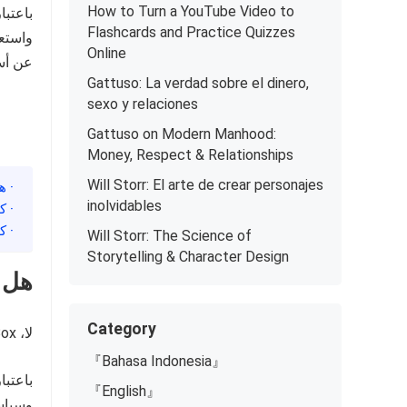
How to Turn a YouTube Video to
Flashcards and Practice Quizzes
واستعا
Online
عن أس
Gattuso: La verdad sobre el dinero,
sexo y relaciones
Gattuso on Modern Manhood:
Money, Respect & Relationships
Will Storr: El arte de crear personajes
· هل TeraBox 
inolvidables
· ك
· ك
Will Storr: The Science of
Storytelling & Character Design
هل TeraBox يحذف الملفا
Category
لا، TeraBox لا يحذف ملفات المستخدمين دون إذنهم.
『Bahasa Indonesia』
باعتبا
『English』
وسياس