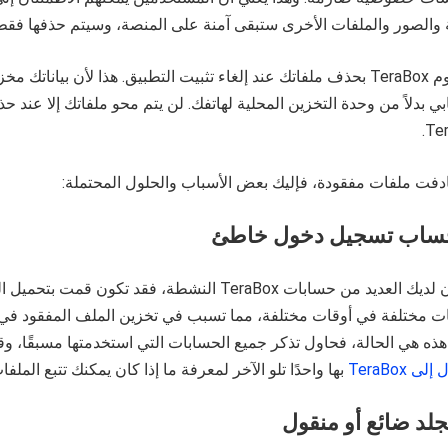
 والصور والملفات الأخرى ستبقى آمنة على المنصة، وسيتم حذفها فقط إ
لن يقوم TeraBox بحذف ملفاتك عند إلغاء تثبيت التطبيق. هذا لأن بياناتك 
ي بدلاً من وحدة التخزين المحلية لهاتفك. لن يتم محو ملفاتك إلا عند
Ter
دفت ملفات مفقودة، فإليك بعض الأسباب والحلول المحتملة:
إذا كان لديك العديد من حسابات TeraBox النشطة، فقد تكون قمت 
ت مختلفة في أوقات مختلفة، مما تسبب في تخزين الملف المفقود في م
ذه هي الحالة، فحاول تذكر جميع الحسابات التي استخدمتها مسبقًا، و
ى TeraBox
بها واحدًا تلو الآخر لمعرفة ما إذا كان يمكنك تتبع الملفا