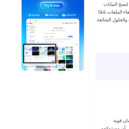
ثوقة، توفر منصة TeraBox مكانًا آمنًا لنسخ البيانات
 الملفات ناتجًا
الحلول الشائعة.
اءات أمان قوية
 أن مستنداتهم