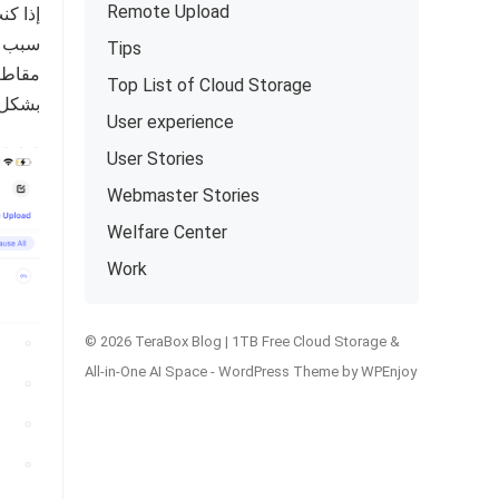
Remote Upload
سبب اخ
Tips
مقاطعة
Top List of Cloud Storage
بشكل صح
User experience
User Stories
Webmaster Stories
Welfare Center
Work
© 2026 TeraBox Blog | 1TB Free Cloud Storage &
All-in-One AI Space -
WordPress Theme
by
WPEnjoy