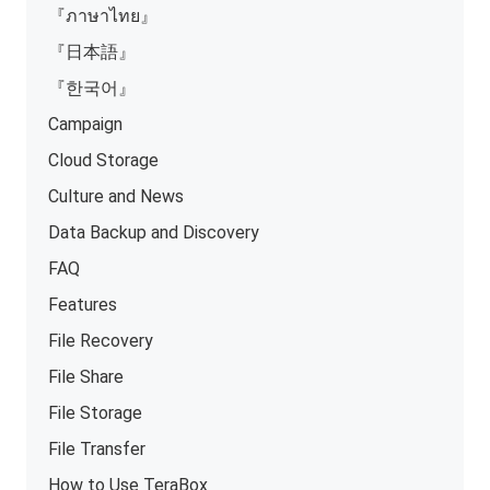
『ภาษาไทย』
『日本語』
『한국어』
Campaign
Cloud Storage
Culture and News
Data Backup and Discovery
FAQ
Features
File Recovery
File Share
File Storage
File Transfer
How to Use TeraBox