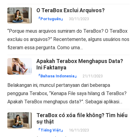
O TeraBox Exclui Arquivos?
『Português』
30/11/2023
“Porque meus arquivos sumiram do TeraBox? O TeraBox
excluiu os arquivos?” Recentemente, alguns usuários nos
fizeram essa pergunta. Como uma…
Apakah Terabox Menghapus Data?
Ini Faktanya
『Bahasa Indonesia』
21/11/2023
Belakangan ini, muncul pertanyaan dari beberapa
pengguna Terabox, “Kenapa File saya hilang di TeraBox?
Apakah TeraBox menghapus data?”. Sebagai aplikasi…
TeraBox có xóa file không? Tìm hiểu
sự thật
『Tiếng Việt』
16/11/2023