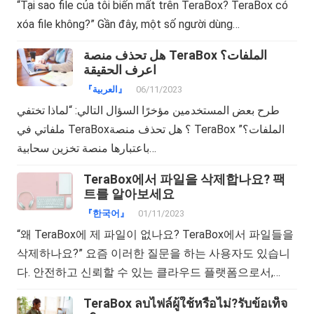
“Tại sao file của tôi biến mất trên TeraBox? TeraBox có
xóa file không?” Gần đây, một số người dùng…
هل تحذف منصة TeraBox الملفات؟
اعرف الحقيقة
『العربية』
06/11/2023
طرح بعض المستخدمين مؤخرًا السؤال التالي: “لماذا تختفي
ملفاتي في TeraBox؟ هل تحذف منصة TeraBox الملفات؟”
باعتبارها منصة تخزين سحابية…
TeraBox에서 파일을 삭제합나요? 팩
트를 알아보세요
『한국어』
01/11/2023
“왜 TeraBox에 제 파일이 없나요? TeraBox에서 파일들을
삭제하나요?” 요즘 이러한 질문을 하는 사용자도 있습니
다. 안전하고 신뢰할 수 있는 클라우드 플랫폼으로서,…
TeraBox ลบไฟล์ผู้ใช้หรือไม่?รับข้อเท็จ