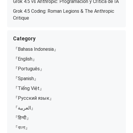
Grok 4.5 vs Anthropic: Programación y Crítica de IA
Grok 4.5 Coding: Roman Legions & The Anthropic
Critique
Category
『Bahasa Indonesia』
『English』
『Português』
『Spanish』
『Tiếng Việt』
『Русский язык』
『العربية』
『हिन्दी』
『বাংলা』