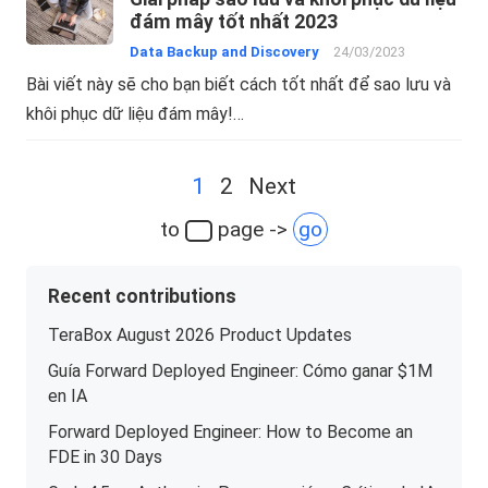
đám mây tốt nhất 2023
Data Backup and Discovery
24/03/2023
Bài viết này sẽ cho bạn biết cách tốt nhất để sao lưu và
khôi phục dữ liệu đám mây!…
Posts
1
2
Next
navigation
to
page ->
go
Recent contributions
TeraBox August 2026 Product Updates
Guía Forward Deployed Engineer: Cómo ganar $1M
en IA
Forward Deployed Engineer: How to Become an
FDE in 30 Days