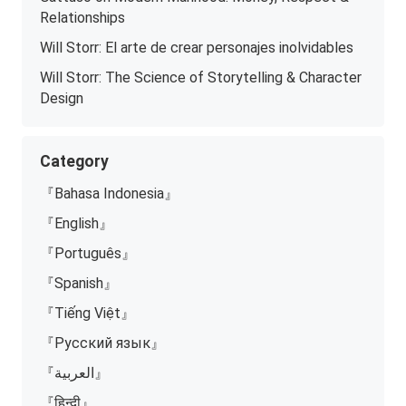
Relationships
Will Storr: El arte de crear personajes inolvidables
Will Storr: The Science of Storytelling & Character
Design
Category
『Bahasa Indonesia』
『English』
『Português』
『Spanish』
『Tiếng Việt』
『Русский язык』
『العربية』
『हिन्दी』