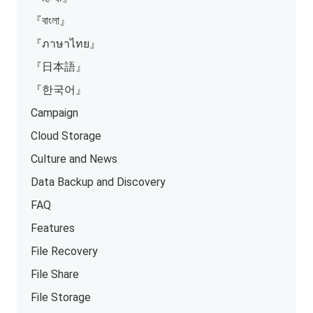
『বাংলা』
『ภาษาไทย』
『日本語』
『한국어』
Campaign
Cloud Storage
Culture and News
Data Backup and Discovery
FAQ
Features
File Recovery
File Share
File Storage