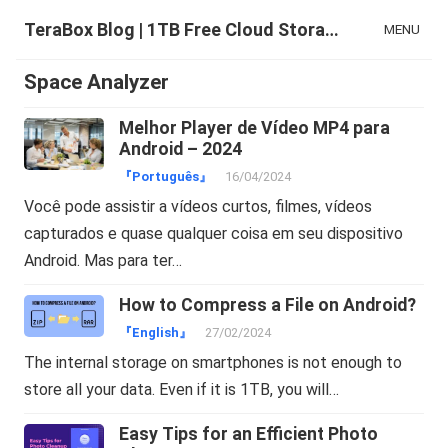
TeraBox Blog | 1TB Free Cloud Storage & All-in-One AI Space
MENU
Space Analyzer
Melhor Player de Vídeo MP4 para
Android – 2024
『Português』
16/04/2024
Você pode assistir a vídeos curtos, filmes, vídeos
capturados e quase qualquer coisa em seu dispositivo
Android. Mas para ter…
How to Compress a File on Android?
『English』
27/02/2024
The internal storage on smartphones is not enough to
store all your data. Even if it is 1TB, you will…
Easy Tips for an Efficient Photo