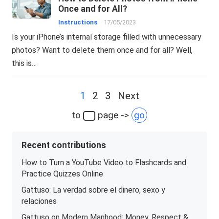
Once and for All?
Instructions
17/05/2023
Is your iPhone’s internal storage filled with unnecessary
photos? Want to delete them once and for all? Well,
this is…
Posts
1
2
3
Next
navigation
to
page ->
go
Recent contributions
How to Turn a YouTube Video to Flashcards and
Practice Quizzes Online
Gattuso: La verdad sobre el dinero, sexo y
relaciones
Gattuso on Modern Manhood: Money, Respect &