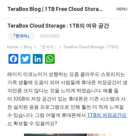
TeraBox Blog | 1TB Free Cloud Storage & All-in-One AI Space
MENU
TeraBox Cloud Storage : 1TB의 여유 공간
『한국어』
19/07/2022
Home
Blog
『한국어』
TeraBox Cloud Storage : 1TB의 여유 공간
F
T
Li
W
a
wi
n
h
레이지 이코노미가 성행하는 요즘 클라우드 스토리지는
ce
tt
ke
at
가족 생활에 도움이 되며 사람들께 휴대폰 저장공간이 생
b
er
dI
s
각만큼 크지 않다는 것을 느끼게 하였습니다. 예를 들
o
n
A
어 32GB의 저장 공간이 있는 휴대폰은 기존 시스템과 사
o
p
전 설치된 응용 프로그램으로 인해 훨씬 더 적게 느껴질
k
p
수 있습니다. 그럼 어떻게 휴대폰에서
1
TB의 저장공간
으
ㄹ
확보할 수 있을까요?