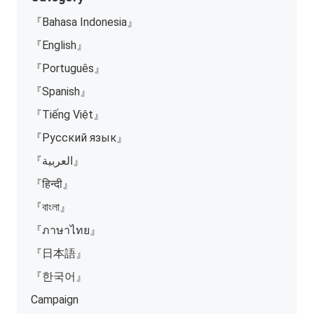
『Bahasa Indonesia』
『English』
『Português』
『Spanish』
『Tiếng Việt』
『Русский язык』
『العربية』
『हिन्दी』
『বাংলা』
『ภาษาไทย』
『日本語』
『한국어』
Campaign