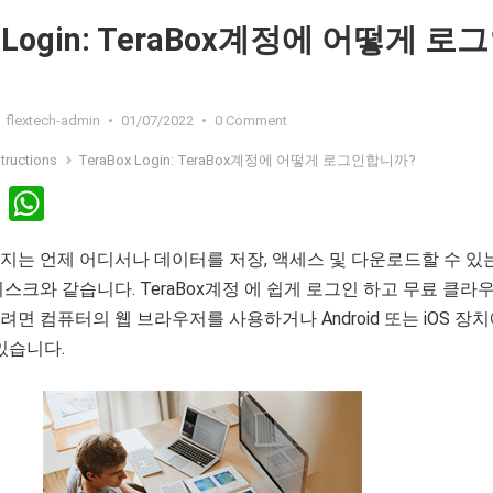
x Login: TeraBox계정에 어떻게 로
flextech-admin
•
01/07/2022
•
0 Comment
structions
TeraBox Login: TeraBox계정에 어떻게 로그인합니까?
Li
W
n
h
는 언제 어디서나 데이터를 저장, 액세스 및 다운로드할 수 있
ke
at
스크와 같습니다. TeraBox계정 에 쉽게 로그인 하고 무료 클라
dI
s
면 컴퓨터의 웹 브라우저를 사용하거나 Android 또는 iOS 장
n
A
있습니다.
p
p