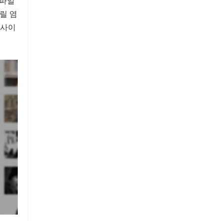
 파일
릴 염
 사이