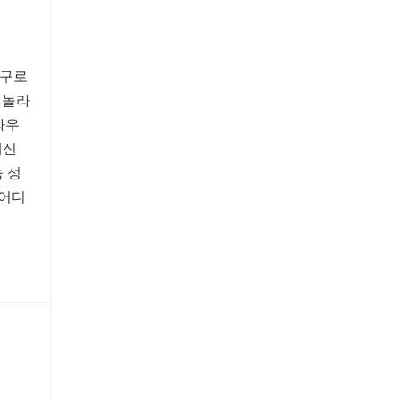
도구로
 놀라
라우
대신
 성
 어디