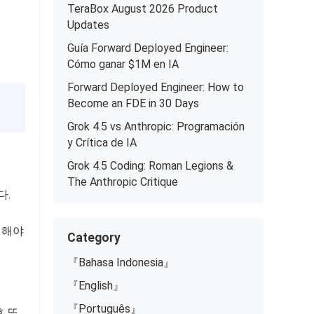
TeraBox August 2026 Product
Updates
Guía Forward Deployed Engineer:
Cómo ganar $1M en IA
Forward Deployed Engineer: How to
Become an FDE in 30 Days
Grok 4.5 vs Anthropic: Programación
y Crítica de IA
Grok 4.5 Coding: Roman Legions &
The Anthropic Critique
다.
행해야
Category
『Bahasa Indonesia』
『English』
『Português』
호 또