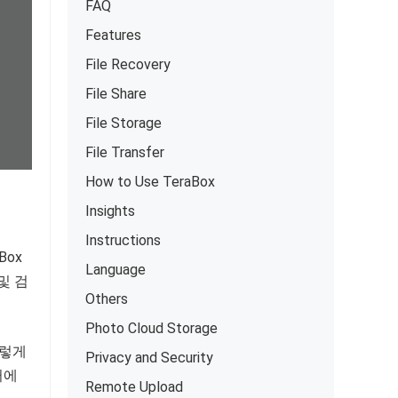
FAQ
Features
File Recovery
File Share
File Storage
File Transfer
How to Use TeraBox
Insights
Instructions
Box
Language
및 검
Others
Photo Cloud Storage
이렇게
Privacy and Security
터에
Remote Upload