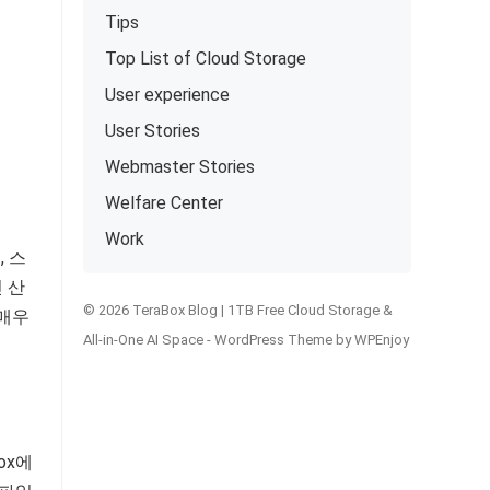
Tips
Top List of Cloud Storage
User experience
User Stories
Webmaster Stories
Welfare Center
Work
, 스
 산
© 2026 TeraBox Blog | 1TB Free Cloud Storage &
 매우
All-in-One AI Space -
WordPress Theme
by
WPEnjoy
ox에