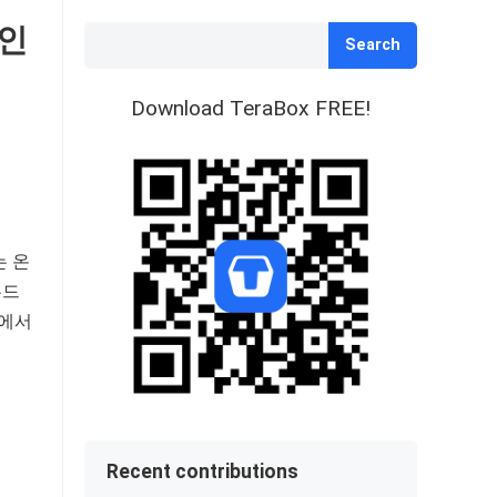
그인
Search
Download TeraBox FREE!
는 온
우드
치에서
Recent contributions