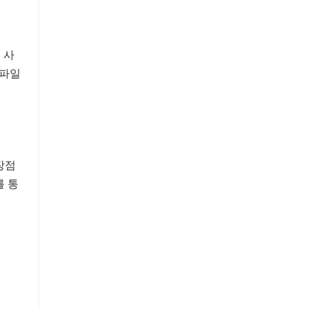
을 사
 파일
장점
를 통