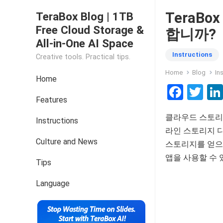
TeraBo
TeraBox Blog | 1TB
Free Cloud Storage &
합니까?
All-in-One AI Space
Instructions
Creative tools. Practical tips.
Home
Blog
In
Home
F
T
Features
a
wi
클라우드 스토리지
ce
tt
Instructions
라인 스토리지 디
b
er
Culture and News
스토리지를 얻으려
o
앱을 사용할 수 
Tips
o
k
Language