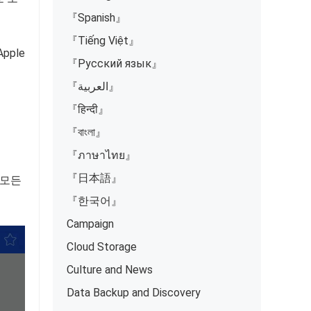
『Spanish』
『Tiếng Việt』
pple
『Русский язык』
『العربية』
『हिन्दी』
『বাংলা』
『ภาษาไทย』
『日本語』
 모든
『한국어』
Campaign
Cloud Storage
Culture and News
Data Backup and Discovery