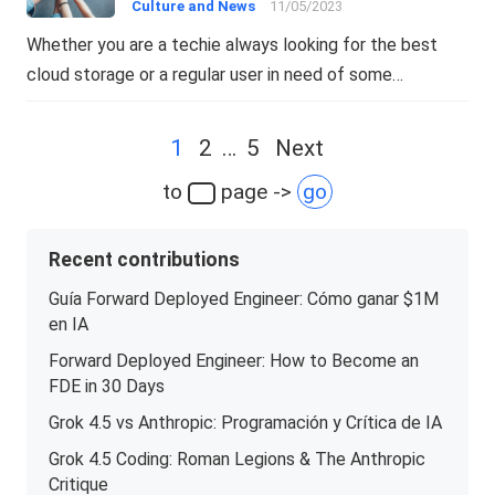
Culture and News
11/05/2023
Whether you are a techie always looking for the best
cloud storage or a regular user in need of some…
Posts
1
2
…
5
Next
navigation
to
page ->
go
Recent contributions
Guía Forward Deployed Engineer: Cómo ganar $1M
en IA
Forward Deployed Engineer: How to Become an
FDE in 30 Days
Grok 4.5 vs Anthropic: Programación y Crítica de IA
Grok 4.5 Coding: Roman Legions & The Anthropic
Critique