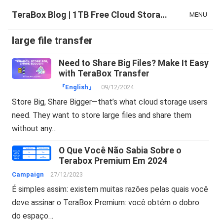
TeraBox Blog | 1TB Free Cloud Storage & All-in-One AI Space
MENU
large file transfer
Need to Share Big Files? Make It Easy
with TeraBox Transfer
『English』
09/12/2024
Store Big, Share Bigger—that’s what cloud storage users
need. They want to store large files and share them
without any…
O Que Você Não Sabia Sobre o
Terabox Premium Em 2024
Campaign
27/12/2023
É simples assim: existem muitas razões pelas quais você
deve assinar o TeraBox Premium: você obtém o dobro
do espaço…