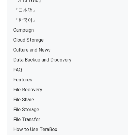
『ภาษาไทย』
『日本語』
『한국어』
Campaign
Cloud Storage
Culture and News
Data Backup and Discovery
FAQ
Features
File Recovery
File Share
File Storage
File Transfer
How to Use TeraBox