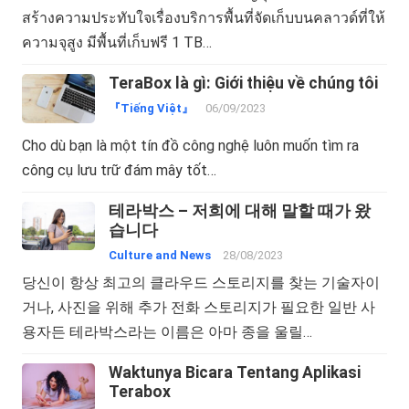
สร้างความประทับใจเรื่องบริการพื้นที่จัดเก็บบนคลาวด์ที่ให้
ความจุสูง มีพื้นที่เก็บฟรี 1 TB…
TeraBox là gì: Giới thiệu về chúng tôi
『Tiếng Việt』
06/09/2023
Cho dù bạn là một tín đồ công nghệ luôn muốn tìm ra
công cụ lưu trữ đám mây tốt…
테라박스 – 저희에 대해 말할 때가 왔
습니다
Culture and News
28/08/2023
당신이 항상 최고의 클라우드 스토리지를 찾는 기술자이
거나, 사진을 위해 추가 전화 스토리지가 필요한 일반 사
용자든 테라박스라는 이름은 아마 종을 울릴…
Waktunya Bicara Tentang Aplikasi
Terabox