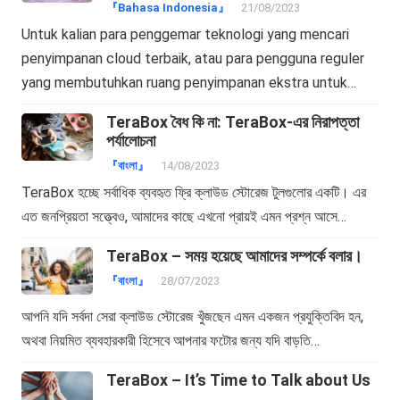
『Bahasa Indonesia』
21/08/2023
Untuk kalian para penggemar teknologi yang mencari
penyimpanan cloud terbaik, atau para pengguna reguler
yang membutuhkan ruang penyimpanan ekstra untuk…
TeraBox বৈধ কি না: TeraBox-এর নিরাপত্তা
পর্যালোচনা
『বাংলা』
14/08/2023
TeraBox হচ্ছে সর্বাধিক ব্যবহৃত ফ্রি ক্লাউড স্টোরেজ টুলগুলোর একটি। এর
এত জনপ্রিয়তা সত্ত্বেও, আমাদের কাছে এখনো প্রায়ই এমন প্রশ্ন আসে…
TeraBox – সময় হয়েছে আমাদের সম্পর্কে বলার।
『বাংলা』
28/07/2023
আপনি যদি সর্বদা সেরা ক্লাউড স্টোরেজ খুঁজছেন এমন একজন প্রযুক্তিবিদ হন,
অথবা নিয়মিত ব্যবহারকারী হিসেবে আপনার ফটোর জন্য যদি বাড়তি…
TeraBox – It’s Time to Talk about Us