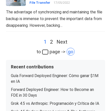
File Transfer
17/05/2022
The advantage of synchronizing and maintaining the file
backup is immense to prevent the important data from
disappearing. However, backing…
Posts
1
2
Next
navigation
to
page ->
go
Recent contributions
Guía Forward Deployed Engineer: Cómo ganar $1M
en IA
Forward Deployed Engineer: How to Become an
FDE in 30 Days
Grok 4.5 vs Anthropic: Programación y Crítica de IA