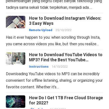
perkembangan yang begitu cepat banyak teknologi yang
tadinya sama sekali tidak terpikirkan, menjadi ada.…
How to Download Instagram Videos:
3 Easy Ways
Remote Upload
25/10/2022
Has it ever happen to you: when scrolling through Insta,
you came across videos you like, but then you realize…
How to Download YouTube Videos to
MP3? Find the Best YouTube
Downloaders Here
Instructions
14/10/2022
Downloading YouTube videos to MP3 can be incredibly
convenient for offline listening, sharing, or organizing your
favorite content. Whether it’s…
How Do I Get 1TB Free Cloud Storage
for 2022?