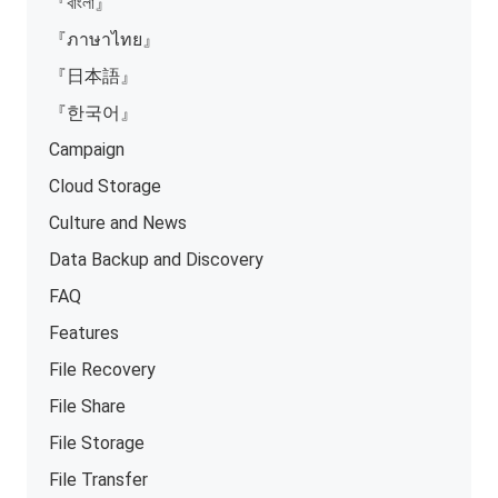
『বাংলা』
『ภาษาไทย』
『日本語』
『한국어』
Campaign
Cloud Storage
Culture and News
Data Backup and Discovery
FAQ
Features
File Recovery
File Share
File Storage
File Transfer