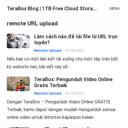
TeraBox Blog | 1TB Free Cloud Storage & All-in-One AI Space
MENU
remote URL upload
Làm cách nào để tải file từ URL trực
tuyến?
Remote Upload
07/02/2023
Nếu bạn có một liên kết tải xuống cho một tệp trên bất
kỳ website nào, bài viết này sẽ…
TeraBox: Pengunduh Video Online
Gratis Terbaik
Remote Upload
26/12/2022
­­­­­­Dengan TeraBox – Pengunduh Video Online GRATIS
Terbaik, kamu dapat dengan mudah mengunduh semua
online video untuk ditonton kapanpun kalian…