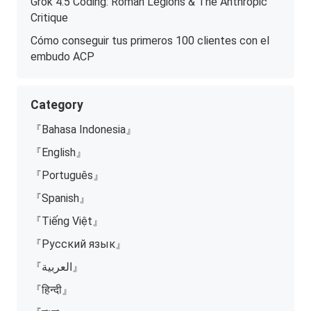
Grok 4.5 Coding: Roman Legions & The Anthropic
Critique
Cómo conseguir tus primeros 100 clientes con el
embudo ACP
Category
『Bahasa Indonesia』
『English』
『Português』
『Spanish』
『Tiếng Việt』
『Русский язык』
『العربية』
『हिन्दी』