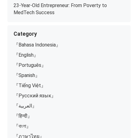
23-Year-Old Entrepreneur: From Poverty to
MedTech Success
Category
『Bahasa Indonesia』
『English』
『Português』
『Spanish』
『Tiếng Việt』
『Русский язык』
『العربية』
『हिन्दी』
『বাংলা』
『ภาษาไทย』