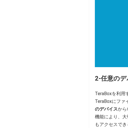
2-任意の
TeraBox
TeraBoxに
のデバイス
から
機能により、大
もアクセスでき