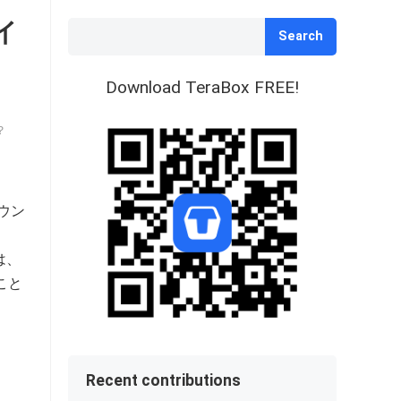
グイ
Search
Download TeraBox FREE!
？
ウン
は、
こと
Recent contributions