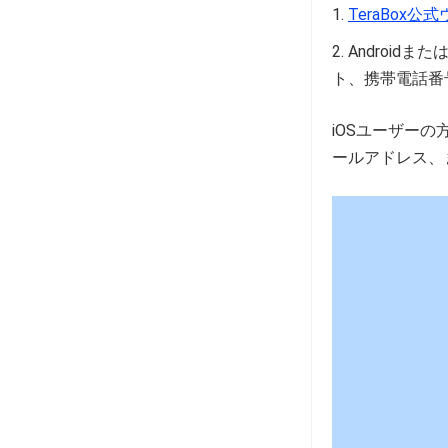
TeraBo
x
公式
Androidま
ト、携帯電話番
iOSユーザーの
ールアドレス、ま