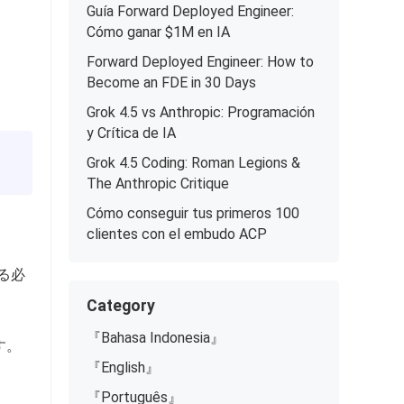
Guía Forward Deployed Engineer:
Cómo ganar $1M en IA
Forward Deployed Engineer: How to
Become an FDE in 30 Days
Grok 4.5 vs Anthropic: Programación
y Crítica de IA
Grok 4.5 Coding: Roman Legions &
The Anthropic Critique
Cómo conseguir tus primeros 100
clientes con el embudo ACP
る必
Category
『Bahasa Indonesia』
す。
『English』
『Português』