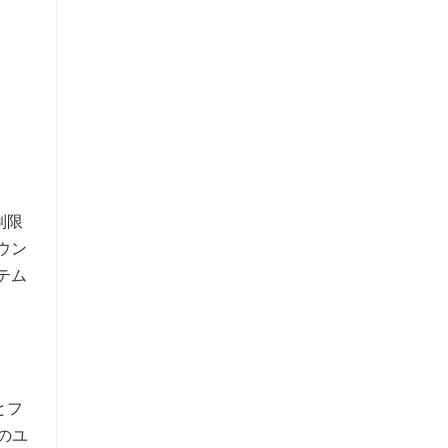
制限
ウン
テム
とフ
のユ