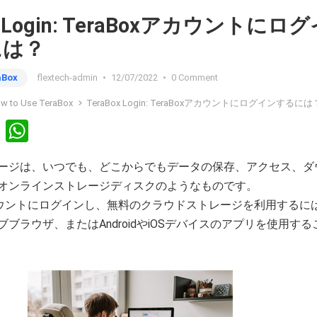
x Login: TeraBoxアカウントにロ
には？
aBox
flextech-admin
•
12/07/2022
•
0 Comment
w to Use TeraBox
TeraBox Login: TeraBoxアカウントにログインするには
Li
W
n
h
ージは、いつでも、どこからでもデータの保存、アクセス、ダ
ke
at
オンラインストレージディスクのようなものです。
dI
s
のアカウントにログインし、無料のクラウドストレージを利用するに
n
A
ブラウザ、またはAndroidやiOSデバイスのアプリを使用する
p
p