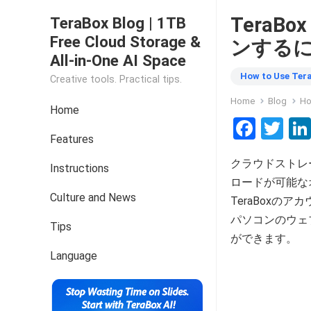
TeraBo
TeraBox Blog | 1TB
Free Cloud Storage &
ンする
All-in-One AI Space
How to Use Ter
Creative tools. Practical tips.
Home
Blog
Ho
Home
F
T
Features
a
wi
クラウドストレ
ce
tt
Instructions
ロードが可能な
b
er
Culture and News
TeraBox
o
パソコンのウェブ
Tips
o
ができます。
k
Language