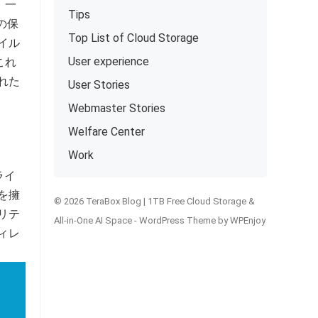
。一
Tips
タの保
Top List of Cloud Storage
イル
User experience
これ
れた
User Stories
Webmaster Stories
Welfare Center
Work
ライ
を擁
© 2026 TeraBox Blog | 1TB Free Cloud Storage &
リテ
All-in-One AI Space -
WordPress Theme
by
WPEnjoy
ィレ