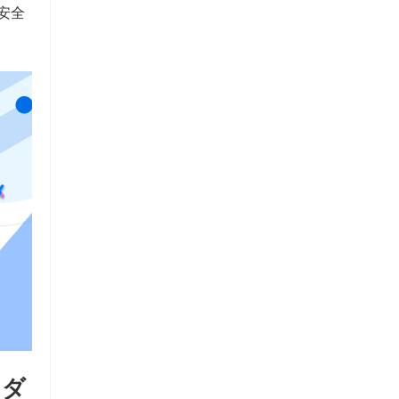
安全
を
ダ