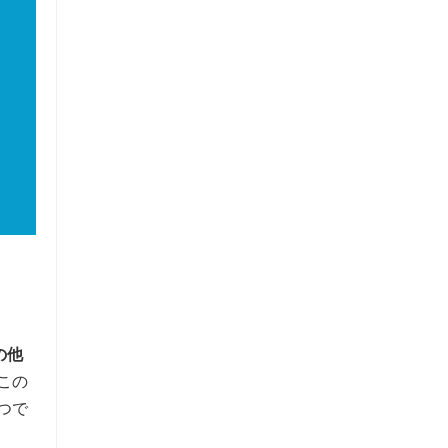
の他
この
つで