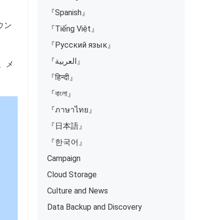
『Spanish』
カウン
『Tiếng Việt』
『Русский язык』
『العربية』
号、メ
『हिन्दी』
『বাংলা』
『ภาษาไทย』
『日本語』
『한국어』
Campaign
Cloud Storage
Culture and News
Data Backup and Discovery